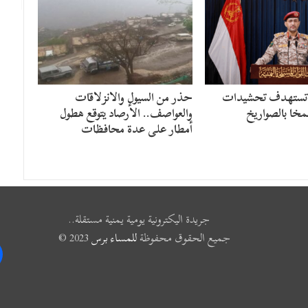
 تستهدف تحشيدات
حذر من السيول والانزلاقات
مخا بالصواريخ
والعواصف.. الأرصاد يتوقع هطول
أمطار على عدة محافظات
جريدة اليكترونية يومية يمنية مستقلة..
جميع الحقوق محفوظة
للمساء برس
2023 ©
k