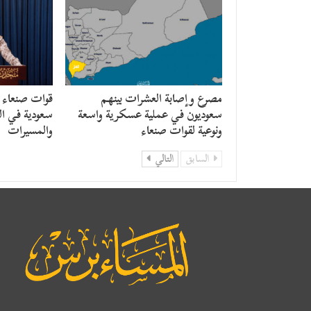
مصرع وإصابة العشرات بينهم
قوات صنعاء
سعوديون في عملية عسكرية واسعة
سعودية في ال
ونوعية لقوات صنعاء
والمسيرات
السابق
التالي