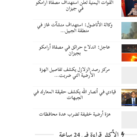
القوات اليمنية تعلن استهداف مصفاة أرامكو
في جيزان
وكالة الأناضول: استهداف منشآت غاز في
منطقة الجبيل…
عاجل: اندلاع حرائق في مصفاة أرامكو
بجيزان
مركز رصد الزلازل يكشف تفاصيل الهزة
الأرضية التي ضربت…
قيادي في أنصار الله يكشف حقيقة المعارك في
الجبهات
هزة أرضية خفيفة تضرب عدة محافظات
الأكثر قراءة في 24 ساعة