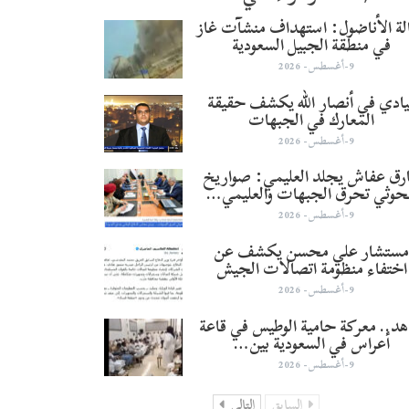
لة الأناضول: استهداف منشآت غاز
في منطقة الجبيل السعودية
9-أغسطس- 2026
يادي في أنصار الله يكشف حقيقة
المعارك في الجبهات
9-أغسطس- 2026
رق عفاش يجلد العليمي: صواريخ
حوثي تحرق الجبهات والعليمي…
9-أغسطس- 2026
ستشار علي محسن يكشف عن
اختفاء منظومة اتصالات الجيش
9-أغسطس- 2026
د.. معركة حامية الوطيس في قاعة
أعراس في السعودية بين…
9-أغسطس- 2026
السابق
التالي