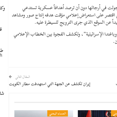
ولت في أرجائها دون أن ترصد أهدافاً عسكرية تستدعي
وكا
ئيلي اقتصر على استعراض إعلامي مؤقت هدفه إنتاج صور ومشاهد
داً عن الموقع الذي جرى الترويج للسيطرة عليه.
ق
وباغندا الإسرائيلية”، وتكشف الفجوة بين الخطاب الإعلامي
ن.
طا
ال
م
المقال التالي
إيران تكشف عن الجهة التي استهدفت مطار الكويت
شاه
مني
المساء اليمني