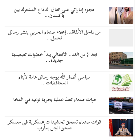
هجوم إماراتي على اتفاق الدفاع المشترك بين
باكستان…
من داخل الأنفاق.. إعلام صنعاء الحربي ينشر رسائل
تحمل…
​ابتداءً من الغد.. الانتقالي يبدأ خطوات تصعيدية
جديدة…
سياسي أنصار الله يوجه رسائل هامة لأبناء
المحافظات…
قوات صنعاء تنفذ عملية بحرية نوعية في المخا
قوات صنعاء تسحق تحشيدات عسكرية في معسكر
صحن الجن بمأرب