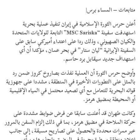
متابعات – المساء برس|
أعلن حرس الثورة الإسلامية في إيران تنفيذ عملية بحرية
استهدفت سفينة “MSC Sariska” التابعة للولايات المتحدة
والكيان الصهيوني، وذلك ردا على اعتداء أميركي سابق على
السفينة الإيرانية “ليان ستار” في بحر عمان، مؤكدا أن أي
استهداف جديد سيقابل برد حاسم.
وأوضح حرس الثورة أن العملية نفذت بصاروخ كروز ضمن رد
بالمثل على التطورات الأخيرة في المنطقة، مشددا على جهوزية
قواته البحرية للتعامل مع أي تصعيد محتمل في المياه الإقليمية
أو المحيطة بمضيق هرمز.
وكانت طهران قد أعلنت سابقا عن فرض ضوابط مشددة على
حركة الملاحة في مضيق هرمز، بما في ذلك إلزام السفن بالمرور
عبر ممرات محددة والحصول على تصاريح مسبقة، إلى جانب
إعلان منطقة سيطرة بحرية في المضيق وتحذيرها من أي