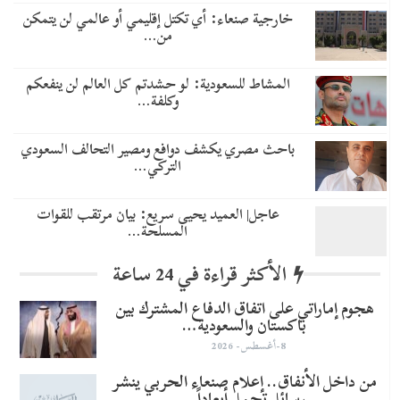
خارجية صنعاء: أي تكتل إقليمي أو عالمي لن يتمكن
من…
المشاط للسعودية: لو حشدتم كل العالم لن ينفعكم
وكلفة…
باحث مصري يكشف دوافع ومصير التحالف السعودي
التركي…
عاجل| العميد يحيى سريع: بيان مرتقب للقوات
المسلحة…
الأكثر قراءة في 24 ساعة
هجوم إماراتي على اتفاق الدفاع المشترك بين
باكستان والسعودية…
8-أغسطس- 2026
من داخل الأنفاق.. إعلام صنعاء الحربي ينشر
رسائل تحمل أبعاداً…