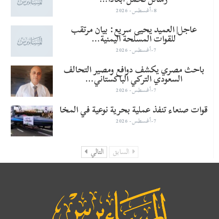
8-أغسطس- 2026
عاجل| العميد يحيى سريع: بيان مرتقب
للقوات المسلحة اليمنية…
7-أغسطس- 2026
باحث مصري يكشف دوافع ومصير التحالف
السعودي التركي الباكستاني…
7-أغسطس- 2026
قوات صنعاء تنفذ عملية بحرية نوعية في المخا
7-أغسطس- 2026
السابق
التالي