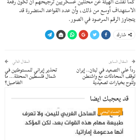
كما نقلت الهيئة عن محللين عسكريين ترجيحهم أن تكون رقعة
الاستهداف أوسع من ذلك، وأن عدد القواعد المتضررة قد
يتجاوز الرقم المرصود في الصور.
شارك
المقال السابق
المقال التالي
رداً على التصعيد في لبنان.. إيران
تحذير إيراني للمستوطنين في
توقف المحادثات مع واشنطن
شمال فلسطين المحتلة… ما
وتلوح بخيارات تصعيدية
التفاصيل؟
قد يعجبك ايضا
المساء اليمني