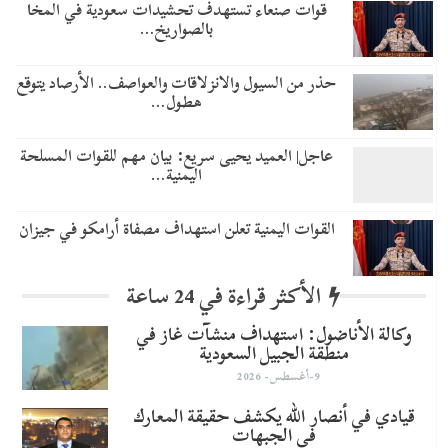
قوات صنعاء تستهدف تحشيدات سعودية في المخا
بالصواريخ…
حذر من السيول والانزلاقات والعواصف.. الأرصاد يتوقع
هطول…
عاجل| العميد يحيى سريع: بيان مهم للقوات المسلحة
اليمنية…
القوات اليمنية تعلن استهداف مصفاة أرامكو في جيزان
الأكثر قراءة في 24 ساعة
وكالة الأناضول: استهداف منشآت غاز في
منطقة الجبيل السعودية
9-أغسطس- 2026
قيادي في أنصار الله يكشف حقيقة المعارك
في الجبهات