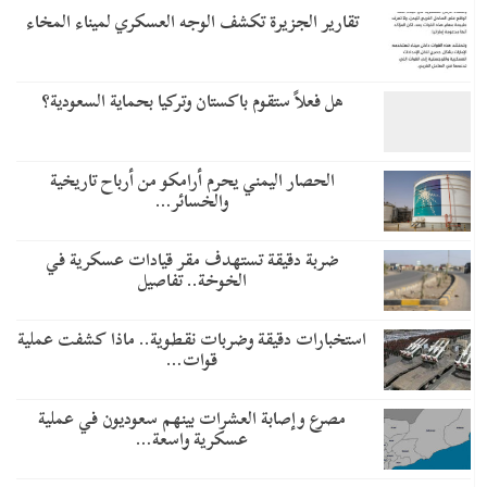
تقارير الجزيرة تكشف الوجه العسكري لميناء المخاء
هل فعلاً ستقوم باكستان وتركيا بحماية السعودية؟
الحصار اليمني يحرم أرامكو من أرباح تاريخية
والخسائر…
ضربة دقيقة تستهدف مقر قيادات عسكرية في
الخوخة.. تفاصيل
استخبارات دقيقة وضربات نقطوية.. ماذا كشفت عملية
قوات…
مصرع وإصابة العشرات بينهم سعوديون في عملية
عسكرية واسعة…