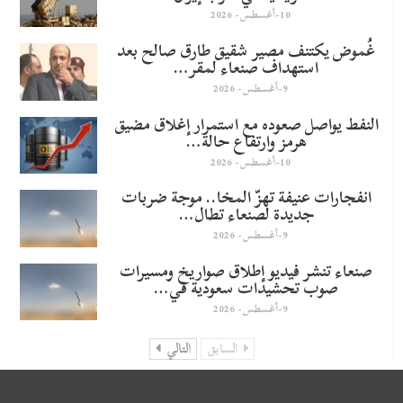
10-أغسطس- 2026
غُموض يكتنف مصير شقيق طارق صالح بعد
استهداف صنعاء لمقر…
9-أغسطس- 2026
النفط يواصل صعوده مع استمرار إغلاق مضيق
هرمز وارتفاع حالة…
10-أغسطس- 2026
انفجارات عنيفة تهزّ المخا.. موجة ضربات
جديدة لصنعاء تطال…
9-أغسطس- 2026
صنعاء تنشر فيديو إطلاق صواريخ ومسيرات
صوب تحشيدات سعودية في…
9-أغسطس- 2026
السابق
التالي