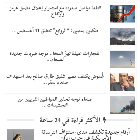
النفط يواصل صعوده مع استمرار إغلاق مضيق هرمز
وارتفاع…
فلكيون يمنيون: “الروابع” تنطلق 11 أغسطس…
انفجارات عنيفة تهزّ المخا.. موجة ضربات جديدة
لصنعاء…
غُموض يكتنف مصير شقيق طارق صالح بعد استهداف
صنعاء لمقر…
صنعاء توجه تحذير للمواطنين القريبين من
التحشيدات…
الأكثر قراءة في 24 ساعة
أرقام جديدة تكشف مدى استنزاف الترسانة
الأمريكية في حرب إيران