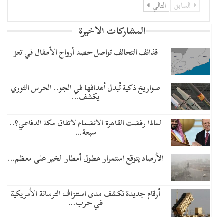
السابق
التالي
المشاركات الاخيرة
قذائف التحالف تواصل حصد أرواح الأطفال في تعز
صواريخ ذكية تُبدل أهدافها في الجو.. الحرس الثوري
يكشف…
لماذا رفضت القاهرة الانضمام لاتفاق مكة الدفاعي؟..
سبعة…
الأرصاد يتوقع استمرار هطول أمطار الخير على معظم…
أرقام جديدة تكشف مدى استنزاف الترسانة الأمريكية
في حرب…