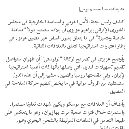
متابعات – المساء برس|
كشف رئيس لجنة الأمن القومي والسياسة الخارجية في مجلس
الشورى الإيراني إبراهيم عزيزي أن بلاده ستمنح دولا “معاملة
خاصة ومتميزة” في ما يتعلق بعبور السفن عبر مضيق هرمز، في
إطار اعتبارات استراتيجية تتعلق بالعلاقات الثنائية.
وأوضح عزيزي في تصريح لوكالة “نوفوستي” أن طهران ستواصل
تقديم تسهيلات للدول التي وصفها بأنها ذات أهمية استراتيجية
لإيران، وفي مقدمتها روسيا والصين، مشيرا إلى أن هذه الدول
ستستفيد من ظروف مواتية في ما يخص تنظيم حركة الملاحة في
المضيق.
وأضاف أن العلاقات مع موسكو وبكين شهدت تعاونا مستمرا،
واستمرت خلال فترات صعبة مرت بها إيران، وهو ما ينعكس على
طبيعة التعامل في الملفات المرتبطة بالشحن البحري وعبور
ناقلات النفط.