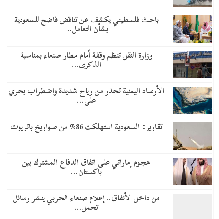
باحث فلسطيني يكشف عن تناقض فاضح للسعودية
بشأن التعامل…
وزارة النقل تنظم وقفة أمام مطار صنعاء بمناسبة
الذكرى…
الأرصاد اليمنية تحذر من رياح شديدة واضطراب بحري
على…
تقارير: السعودية استهلكت 86% من صواريخ باتريوت
هجوم إماراتي على اتفاق الدفاع المشترك بين
باكستان…
من داخل الأنفاق.. إعلام صنعاء الحربي ينشر رسائل
تحمل…