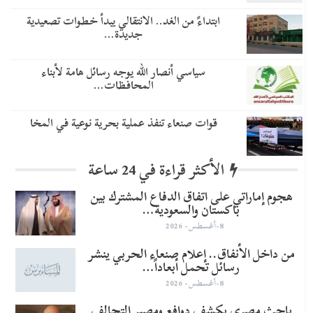
​ابتداءً من الغد.. الانتقالي يبدأ خطوات تصعيدية
جديدة…
سياسي أنصار الله يوجه رسائل هامة لأبناء
المحافظات…
قوات صنعاء تنفذ عملية بحرية نوعية في المخا
الأكثر قراءة في 24 ساعة
هجوم إماراتي على اتفاق الدفاع المشترك بين
باكستان والسعودية…
8-أغسطس- 2026
من داخل الأنفاق.. إعلام صنعاء الحربي ينشر
رسائل تحمل أبعاداً…
8-أغسطس- 2026
باحث مصري يكشف دوافع ومصير التحالف