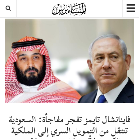
فاينانشال تايمز تفجر مفاجأة: السعودية
تنتقل من التمويل السري إلى الملكية