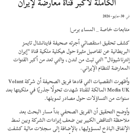
الكاملة لأكبر قناة معارضة لإيران
30-مايو- 2026
في
متابعات خاصة _ المساء برس|
كشف تحقيق استقصائي أجرته صحيفة فاينانشال تايمز
البريطانية عن تفاصيل مثيرة حول هيكلية ملكية قناة “إيران
إنترناشيونال” التي تبث من لندن، والتي تعد من أكبر القنوات
المعارضة للنظام الإيراني.
وأظهرت التقصيات التي قادها فريق الصحيفة أن شركة Volant
Media UK المالكة للقناة شهدت تحولًا جذريًا في ملكيتها بعد
سنوات من التساؤلات حول مصادر تمويلها.
وأوضح التحقيق أن الفريق الصحفي بدأ مسار البحث بعد
ملاحظة التناقض الكبير بين ضعف إيرادات الشركة وبين نمط
الإنفاق الباذخ لمسؤوليها، بالإضافة إلى سجلات مالية كشفت