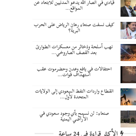
قيادي في أنصار الله يدعو المدنيين للابتعاد عن
المواقع…
كيف نسفت صنعاء رهان الرياض على الحرب
البرية؟
نهب أسلحة وذخائر من معسكرات الطوارئ
بعد القصف الصاروخي…
احتفالات في يافع وعدن وحضرموت عقب
استهداف قوات…
انقطاع واردات النفط السعودي إلى الولايات
المتحدة لأول…
صنعاء: لن نسمح بأي وجود سعودي في
الأراضي اليمنية
الأكثر قراءة في 24 ساعة