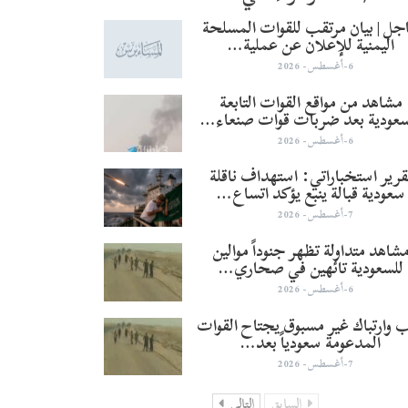
جل | بيان مرتقب للقوات المسلحة
اليمنية للإعلان عن عملية…
6-أغسطس- 2026
مشاهد من مواقع القوات التابعة
سعودية بعد ضربات قوات صنعاء…
6-أغسطس- 2026
قرير استخباراتي: استهداف ناقلة
سعودية قبالة ينبع يؤكد اتساع…
7-أغسطس- 2026
شاهد متداولة تظهر جنوداً موالين
للسعودية تائهين في صحاري…
6-أغسطس- 2026
 وارتباك غير مسبوق يجتاح القوات
المدعومة سعودياً بعد…
7-أغسطس- 2026
السابق
التالي