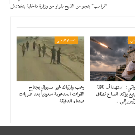
“​ترامب” ينجو من الذبح بقرار من وزارة داخلية بنغلادش
مني
المساء اليمني
راتي: استهداف ناقلة
رعب وارتباك غير مسبوق يجتاح
ينبع يؤكد اتساع نطاق
القوات المدعومة سعودياً بعد ضربات
ثيين إلى…
صنعاء الدقيقة