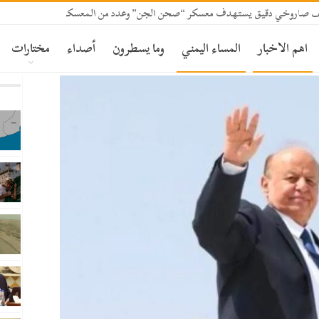
قصف صاروخي دقيق يستهدف معسكر “صحن الجن” وعدد من المعسكرات بمأرب
اهم الاخبار
المساء اليمني
وما يسطرون
أصداء
مختارات