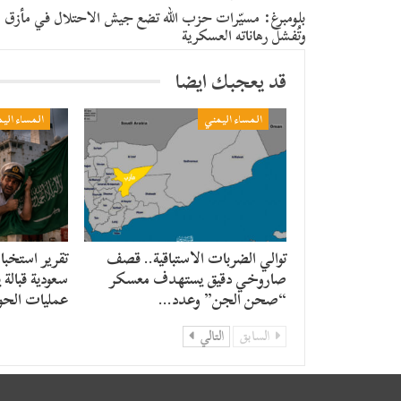
​بلومبرغ: مسيّرات حزب الله تضع جيش الاحتلال في مأزق
وتُفشل رهاناته العسكرية
قد يعجبك ايضا
المساء اليمني
المساء الي
توالي الضربات الاستباقية.. قصف
تقرير استخبا
صاروخي دقيق يستهدف معسكر
سعودية قبالة 
“صحن الجن” وعدد…
عمليات الحو
السابق
التالي