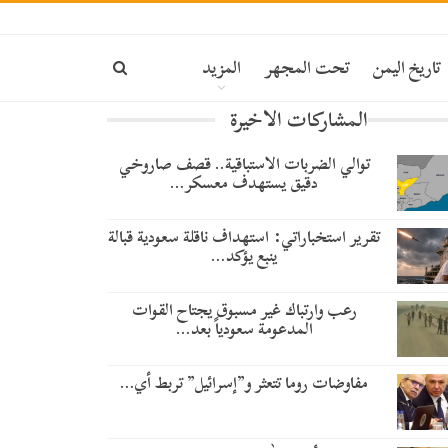
تاريخ اليمن
تحت المجهر
المزيد
المشاركات الاخيرة
توالي الضربات الاستباقية.. قصف صاروخي
دقيق يستهدف معسكر…
تقرير استخباراتي: استهداف ناقلة سعودية قبالة
ينبع يؤكد…
رعب وارتباك غير مسبوق يجتاح القوات
المدعومة سعودياً بعد…
مفاوضات روما تتعثر و”إسرائيل” تربط أي…