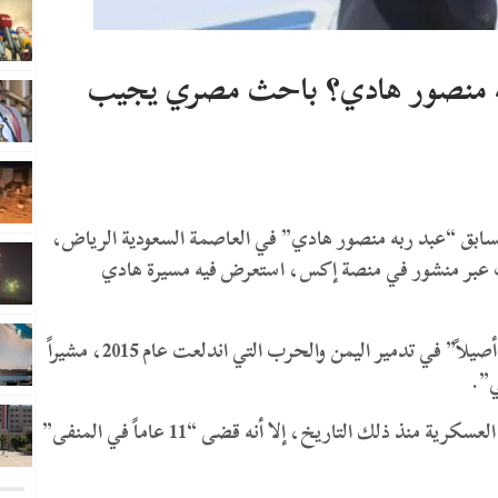
ه منصور هادي؟ باحث مصري يجيب
السابق “عبد ربه منصور هادي” في العاصمة السعودية الرياض،
عبر منشور في منصة إكس، استعرض فيه مسيرة هادي
واعتبر عسكر في تعليقه أن الرئيس الراحل كان “سبباً أصيلاً” في تدمير اليمن والحرب التي اندلعت عام 2015، مشيراً
وأضاف أن هادي سعى للعودة إلى سدة الرئاسة بالقوة العسكرية منذ ذلك التاريخ، إلا أنه قضى “11 عاماً في المنفى”