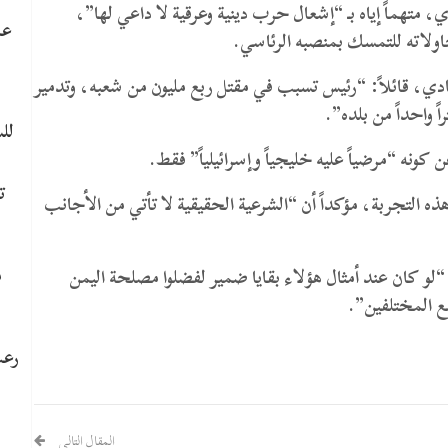
متهماً إياه بـ “إشعال حرب دينية وعرقية لا داعي لها”،
عا
حاولاته للتمسك بمنصبه الرئاسي.
، قائلاً: “رئيس تسبب في مقتل ربع مليون من شعبه، وتدمير
ً واحداً من بلده”.
لل
كونه “مرضياً عليه خليجياً وإسرائيلياً” فقط.
ت
لتجربة، مؤكداً أن “الشرعية الحقيقية لا تأتي من الأجانب
م
 “لو كان عند أمثال هؤلاء بقايا ضمير لفضلوا مصلحة اليمن
ع المختلفين”.
رعب
المقال التالي