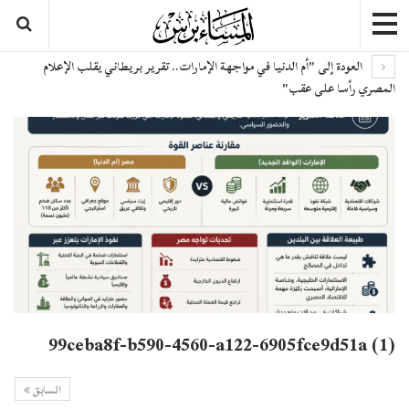
العودة إلى "أم الدنيا في مواجهة الإمارات.. تقرير بريطاني يقلب الإعلام
المصري رأسا على عقب"
99ceba8f-b590-4560-a122-6905fce9d51a (1)
السابق