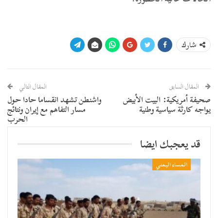
شارك
المقال السابق
المقال التالي
صحيفة أمريكية: البيت الأبيض
واشنطن تشهد انقساما حادا حول
يواجه كارثة سياسية وطنية
مسار التفاهم مع إيران ونتائج
الحرب
قد يعجبك ايضا
المساء اليمني