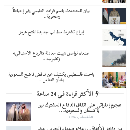
بيان للمتحدث باسم قوات العليمي يثير إحباطاً
وسخرية…
إيران تشترط مطالب جديدة لفتح هرمز
صنعاء تواصل تثبيت معادلة «الردع الاستباقي»
وتضرب…
باحث فلسطيني يكشف عن تناقض فاضح للسعودية
بشأن التعامل…
الأكثر قراءة في 24 ساعة
هجوم إماراتي على اتفاق الدفاع المشترك بين
باكستان والسعودية…
8-أغسطس- 2026
من داخل الأنفاق.. إعلام صنعاء الحربي ينشر