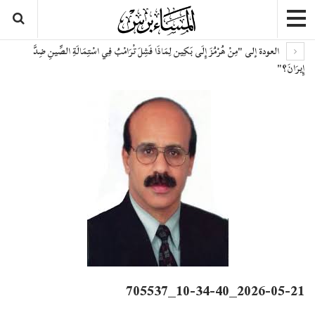
العودة إلى "مِنْ هُرْمُزَ إِلَى بَكِين لِمَاذَا فَشِلَ تْرَامْبُ فِي اسْتِمَالَةِ الصِّينِ ضِدَّ
إِيرَانَ؟"
2026-05-21_10-34-40_705537