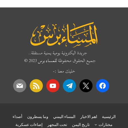
جريدة اليكترونية يومية يمنية مستقلة..
جميع الحقوق محفوظة
للمساء برس
2023 ©
خليك معنا :-
mail
rss
youtube
telegram
x
facebook
الرئيسية
اهم الاخبار
المساء اليمني
وما يسطرون
أصداء
مختارات
تاريخ اليمن
تحت المجهر
إضاءات عسكرية