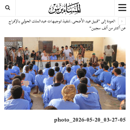
العودة إلى "قبيل عيد الأضحى..تنفيذ توجيهات عبدالملك الحوثي بالإفراج
عن أكثر من ألف سجين"
photo_2026-05-20_03-27-05