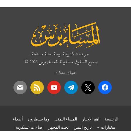
جريدة اليكترونية يومية يمنية مستقلة..
جميع الحقوق محفوظة
للمساء برس
2023 ©
خليك معنا :-
mail
rss
youtube
telegram
x
facebook
الرئيسية
اهم الاخبار
المساء اليمني
وما يسطرون
أصداء
مختارات
تاريخ اليمن
تحت المجهر
إضاءات عسكرية