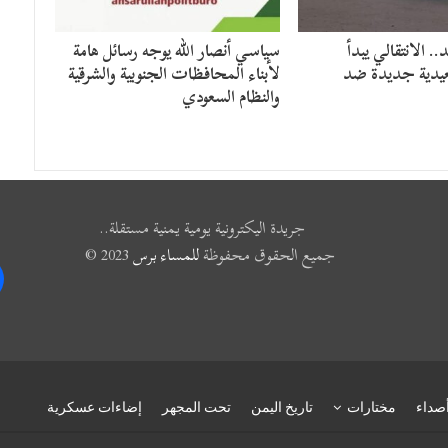
د.. الانتقالي يبدأ
سياسي أنصار الله يوجه رسائل هامة
دية جديدة ضد
لأبناء المحافظات الجنوبية والشرقية
والنظام السعودي
جريدة اليكترونية يومية يمنية مستقلة..
جميع الحقوق محفوظة
للمساء برس
2023 ©
k
صداء
مختارات
تاريخ اليمن
تحت المجهر
إضاءات عسكرية