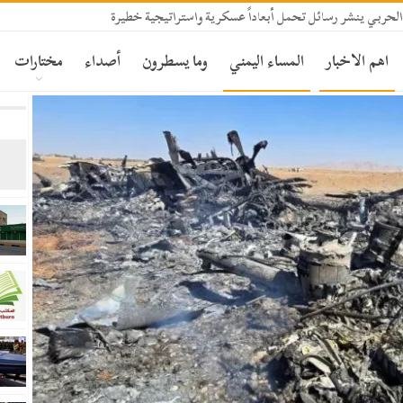
الحربي ينشر رسائل تحمل أبعاداً عسكرية واستراتيجية خطيرة
اهم الاخبار
المساء اليمني
وما يسطرون
أصداء
مختارات