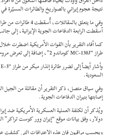
نتيجة هجوم إيراني بالصواريخ والطائرات المسيّرة في
أسقطت الرابعة الدفاعات الجوية الإيرانية، إلى جانب طائرة واحدة 
كما أفاد التقرير بأن القوات الأمريكية اضطرت خلال ع
طراز “MC-130J كوماندو 2”، إضافة إلى تعرض مروحية “HH-60W جولي غرين 2” لأضرار.
و
السعودية.
إصابتها بنيران الدفاعات الجوية.
دولار، وفق بيانات موقع “إيران وور كوست تراكر”
وبحسب مراقبون فإن هذه الاعترافات التي كشفت عن خ