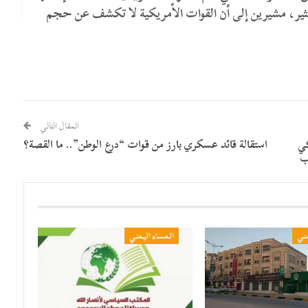
ثير، مشيرين إلى أن القوات الأمريكية لا تكشف عن حجم
المقال التالي
كي
استقالة قائد عسكري بارز من قوات “درع الوطن”.. ما القصة؟
ب
مني
المساء اليمني