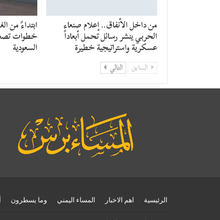
من داخل الأنفاق.. إعلام صنعاء
​ابتداءً من الغ
الحربي ينشر رسائل تحمل أبعاداً
خطوات تصعي
عسكرية واستراتيجية خطيرة
السعودية
السابق
التالي
الرئيسية
اهم الاخبار
المساء اليمني
وما يسطرون
أ