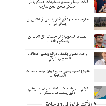
قوات صنعاء تسحق تحشيدات عسكرية في
معسكر صحن الجن بمأرب
خارجية صنعاء: أي تكتل إقليمي أو عالمي لن
يتمكن من…
المشاط للسعودية: لو حشدتم كل العالم لن
ينفعكم وكلفة…
باحث مصري يكشف دوافع ومصير التحالف
السعودي التركي…
عاجل| العميد يحيى سريع: بيان مرتقب للقوات
المسلحة…
توالي الضربات الاستباقية.. قصف صاروخي
دقيق يستهدف معسكر…
الأكثر قراءة في 24 ساعة