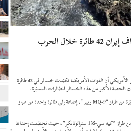
رة خلال الحرب
كشف تقرير صادر عن خدمة الأبحاث في الكونغرس الأمريكي أن القوات الأمريكية تكبّدت خسائر في 42 طائرة
ت الحصة الأكبر من هذه الخسائر للطائرات المسيّرة.
ووفقاً للتقرير، فقدت الولايات المتحدة 24 طائرة مسيّرة من طراز “MQ-9 ريبر”، إضافة إلى طائرة واحدة من طراز
كما شملت الخسائر الجوية 7 طائرات تزويد بالوقود من طراز “كيه سي-135 ستراتوتانكر”، حيث تحطمت إحداها