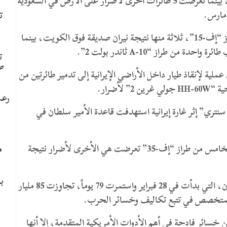
داخل العراق وأودت بحياة طاقمها المكوّن من 6 أفراد، بينما تعرّضت 5 طائرات أخرى لأضرار على الأرض في السعودية
 مارس.
ت
وفي ما يتعلق بالمقاتلات، أُسقطت 4 طائرات من طراز “إف-15”، ثلاثة منها نتيجة نيران صديقة فوق الكويت، بينما
من طراز “A-10 ثاندر بولت 2”.
ت
ص
ملية لإنقاذ طيار داخل الأراضي الإيرانية إلى تدمير طائرتين من
رعب
أشار أيضاً إلى تضرر طائرة إنذار مبكر من طراز “E-3 سنتري” إثر غارة إيرانية استهدفت قاعدة الأمير سلطان في
وفي سياق متصل، ذكر التقرير أن مقاتلة من الجيل الخامس من طراز “إف-35” تعرضت هي الأخرى لأضرار نتيجة
م
ب
ويُذكر أن تكلفة العملية العسكرية الأمريكية ضد إيران، التي بدأت في 28 فبراير واستمرت 79 يوماً، تجاوزت 85 مليار
 المتخصص في تتبع تكاليف وخسائر الحرب.
سائر فادحة في أهم الأدوات الأمريكية المتقدمة، إلا أنها