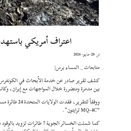
اعتراف أمريكي باستهداف إيران 42 طائ
20-مايو- 2026
في
متابعات _ المساء برس|
بين مدمرة ومتضررة خلال المواجهات مع إيران، وكان
“MQ-4C ترايتون”.