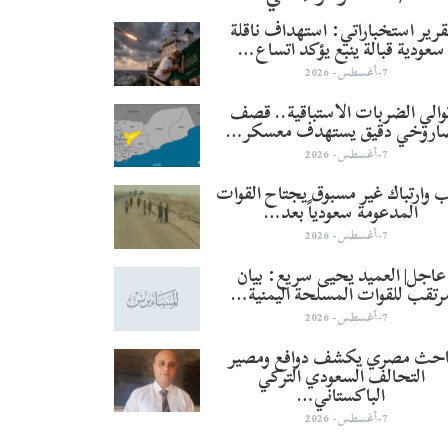
قرير استخباراتي: استهداف ناقلة
سعودية قبالة ينبع يؤكد اتساع…
7-أغسطس- 2026
والي الضربات الاستباقية.. قصف
اروخي دقيق يستهدف معسكر…
7-أغسطس- 2026
 وارتباك غير مسبوق يجتاح القوات
المدعومة سعودياً بعد…
7-أغسطس- 2026
عاجل| العميد يحيى سريع: بيان
رتقب للقوات المسلحة اليمنية…
7-أغسطس- 2026
احث مصري يكشف دوافع ومصير
التحالف السعودي التركي
الباكستاني…
7-أغسطس- 2026