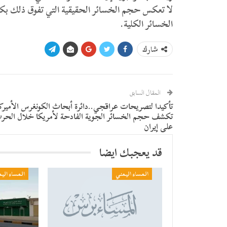
لا تعكس حجم الخسائر الحقيقية التي تفوق ذلك بك
الخسائر الكلية.
شارك
المقال السابق
تأكيدا لتصريحات عراقجي..دائرة أبحاث الكونغرس الأمير
تكشف حجم الخسائر الجوية الفادحة لأمريكا خلال الحر
على إيران
قد يعجبك ايضا
المساء اليمني
المساء الي