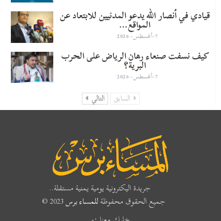
قيادي في أنصار الله يدعو المدنيين للابتعاد عن
المواقع…
7-أغسطس- 2026
كيف نسفت صنعاء رهان الرياض على الحرب
البرية؟
7-أغسطس- 2026
السابق
التالي
جريدة اليكترونية يومية يمنية مستقلة..
جميع الحقوق محفوظة
للمساء برس
2023 ©
خليك معنا :-