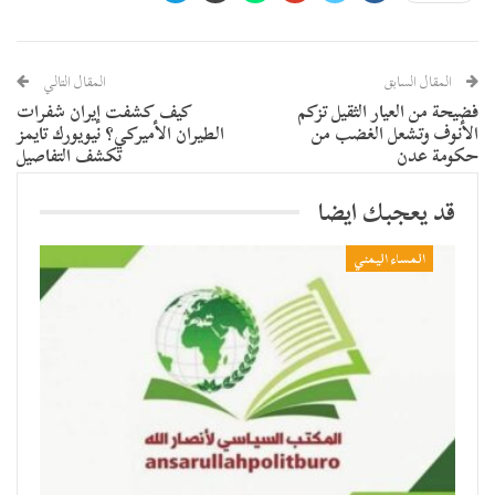
المقال السابق
المقال التالي
فضيحة من العيار الثقيل تزكم
كيف كشفت إيران شفرات
الأنوف وتشعل الغضب من
الطيران الأميركي؟ نيويورك تايمز
حكومة عدن
تكشف التفاصيل
قد يعجبك ايضا
المساء اليمني