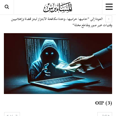
العودة إلى "حاميها حراميها..وحدة مكافحة الابتزاز تبتز قضاة وإعلاميين
وفتيات عبر صور ومقاطع مخلة"
OIP (3)
التالي
السابق