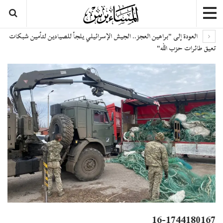
العودة إلى "براهين العجز.. الجيش الإسرائيلي يلجأ للصيادين لتأمين شبكات
تعيق طائرات حزب الله"
16-1744180167