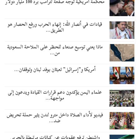
محكمة أمريكية توجه صفعة لترامب برد 100 مليار دولار
قيادات في أنصار الله: إنهاء الحرب ورفع الحصار هو
الطريق…
ماذا يعني توسيع صنعاء للحظر على الملاحة السعودية
من…
أمريكا و”إسرائيل” تعبثان بوفد لبنان وتوقفان…
علماء اليمن يؤكدون دعم قرارات القيادة ويدعون إلى
مواجهة…
فيديو لأداء الصلاة داخل مترو لندن يثير حملة تحريض
ضد…
واشنطن ترفع عقوبات عن كيانات مرتبطة بالحرس