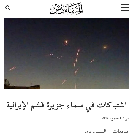
اشتباكات في سماء جزيرة قشم الإيرانية
19-مايو- 2026
في
متابعات – المساء برس|