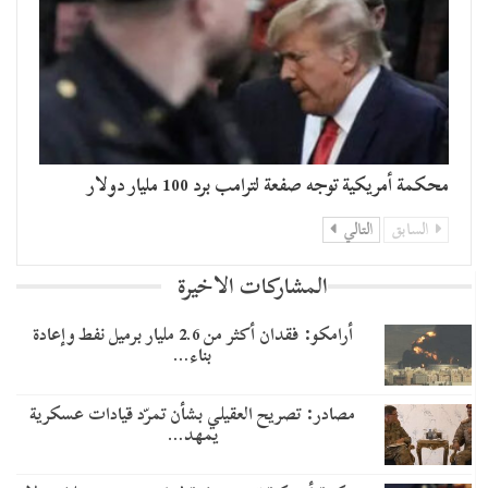
محكمة أمريكية توجه صفعة لترامب برد 100 مليار دولار
السابق
التالي
المشاركات الاخيرة
أرامكو: فقدان أكثر من 2.6 مليار برميل نفط وإعادة
بناء…
مصادر: تصريح العقيلي بشأن تمرّد قيادات عسكرية
يمهد…