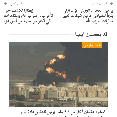
المقال السابق
المقال التالي
براهين العجز.. الجيش الإسرائيلي
إيطاليا تكشف خور
يلجأ للصيادين لتأمين شبكات تعيق
الأعراب..إضراب عام ومظاهرات
طائرات حزب الله
في أكثر من مدينة من أحل غزة
قد يعجبك ايضا
المساء اليمني
أرامكو: فقدان أكثر من 2.6 مليار برميل نفط وإعادة بناء