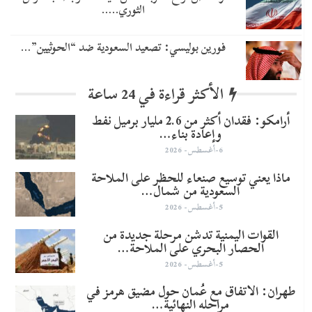
الثوري..…
​فورين بوليسي: تصعيد السعودية ضد “الحوثيين”…
الأكثر قراءة في 24 ساعة
أرامكو: فقدان أكثر من 2.6 مليار برميل نفط
وإعادة بناء…
6-أغسطس- 2026
ماذا يعني توسيع صنعاء للحظر على الملاحة
السعودية من شمال…
5-أغسطس- 2026
القوات اليمنية تدشن مرحلة جديدة من
الحصار البحري على الملاحة…
5-أغسطس- 2026
طهران: الاتفاق مع عُمان حول مضيق هرمز في
مراحله النهائية…