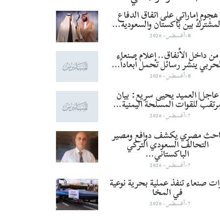
هجوم إماراتي على اتفاق الدفاع
لمشترك بين باكستان والسعودية…
8-أغسطس- 2026
من داخل الأنفاق.. إعلام صنعاء
لحربي ينشر رسائل تحمل أبعاداً…
8-أغسطس- 2026
عاجل| العميد يحيى سريع: بيان
رتقب للقوات المسلحة اليمنية…
7-أغسطس- 2026
احث مصري يكشف دوافع ومصير
التحالف السعودي التركي
الباكستاني…
7-أغسطس- 2026
ات صنعاء تنفذ عملية بحرية نوعية
في المخا
7-أغسطس- 2026