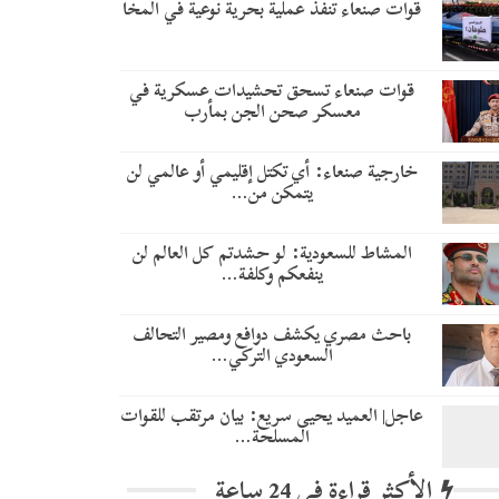
قوات صنعاء تنفذ عملية بحرية نوعية في المخا
قوات صنعاء تسحق تحشيدات عسكرية في
معسكر صحن الجن بمأرب
خارجية صنعاء: أي تكتل إقليمي أو عالمي لن
يتمكن من…
المشاط للسعودية: لو حشدتم كل العالم لن
ينفعكم وكلفة…
باحث مصري يكشف دوافع ومصير التحالف
السعودي التركي…
عاجل| العميد يحيى سريع: بيان مرتقب للقوات
المسلحة…
الأكثر قراءة في 24 ساعة