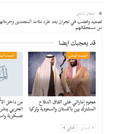
المقال السابق
تصعيد وغضب في نجران بعد طرد مئات المجندين وحرمانه
من مستحقاتهم
قد يعجبك ايضا
المساء اليمني
المساء الي
هجوم إماراتي على اتفاق الدفاع
من داخل الأن
المشترك بين باكستان والسعودية وتركيا
الحربي ينشر ر
عسكرية واست
السابق
التالي