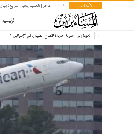
الأحدث
عاجل| العميد يحيى سريع: بيان 
الرئيسية
العودة إلى "ضربة جديدة لقطاع الطيران في “إسرائيل”"