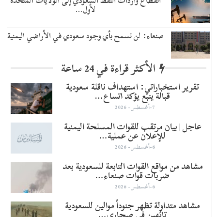
انقطاع واردات النفط السعودي إلى الولايات المتحدة
لأول…
صنعاء: لن نسمح بأي وجود سعودي في الأراضي اليمنية
الأكثر قراءة في 24 ساعة
تقرير استخباراتي: استهداف ناقلة سعودية
قبالة ينبع يؤكد اتساع…
7-أغسطس- 2026
عاجل | بيان مرتقب للقوات المسلحة اليمنية
للإعلان عن عملية…
6-أغسطس- 2026
مشاهد من مواقع القوات التابعة للسعودية بعد
ضربات قوات صنعاء…
6-أغسطس- 2026
مشاهد متداولة تظهر جنوداً موالين للسعودية
تائهين في صحاري…