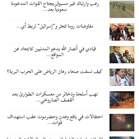
رعب وارتباك غير مسبوق يجتاح القوات المدعومة
سعودياً بعد…
مفاوضات روما تتعثر و”إسرائيل” تربط أي…
قيادي في أنصار الله يدعو المدنيين للابتعاد عن
المواقع…
كيف نسفت صنعاء رهان الرياض على الحرب البرية؟
نهب أسلحة وذخائر من معسكرات الطوارئ بعد
القصف الصاروخي…
احتفالات في يافع وعدن وحضرموت عقب استهداف
قوات…