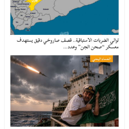
توالي الضربات الاستباقية.. قصف صاروخي دقيق يستهدف
معسكر “صحن الجن” وعدد…
المساء اليمني