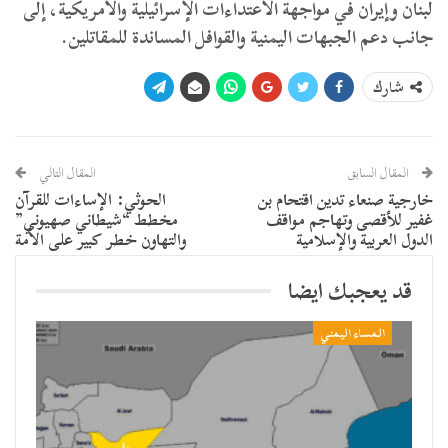
لبنان وإيران في مواجهة الاعتداءات الإسرائيلية والأمريكية، إلى
جانب دعم الجبهات اليمنية والقوافل المساندة للمقاتلين.
شارك
المقال السابق
المقال التالي
خارجية صنعاء تدين اقتحام بن
الحوثي: الإساءات للقرآن
غفير للأقصى وتهاجم مواقف
مخطط “شيطاني صهيوني”
الدول العربية والإسلامية
والتهاون خطر كبير على الأمة
قد يعجبك ايضا
المساء اليمني