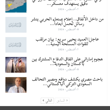
دقيق يستهدف معسكر…
7-أغسطس- 2026
من داخل الأنفاق.. إعلام صنعاء الحربي ينشر
رسائل تحمل أبعاداً…
8-أغسطس- 2026
عاجل| العميد يحيى سريع: بيان مرتقب
للقوات المسلحة اليمنية…
7-أغسطس- 2026
هجوم إماراتي على اتفاق الدفاع المشترك بين
باكستان والسعودية…
8-أغسطس- 2026
باحث مصري يكشف دوافع ومصير التحالف
السعودي التركي الباكستاني…
7-أغسطس- 2026
السابق
التالي