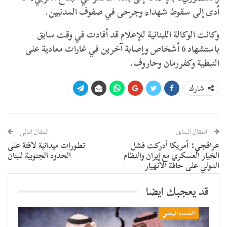
أدى إلى سقوط شهداء وجرحى في صفوف المدنيين.
وكانت الوكالة اللبنانية للإعلام قد أفادت في وقت سابق
باستشهاد 6 أشخاص وإصابة آخرين في غارات معادية على
النبطية وكفررمان وحاروف.
شارك
المقال السابق
المقال التالي
عراقجي: أمريكا أدركت فشل
تطورات ميدانية لافتة على
الخيار العسكري مع إيران والنظام
الحدود الجنوبية للبنان
الدولي على حافة الانهيار
قد يعجبك ايضا
المساء اليمني