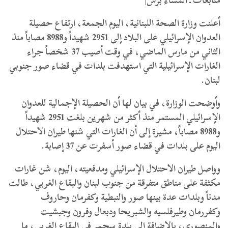
متابعات ـ المساء برس|
أعلنت وزارة الصحة اللبنانية، اليوم الجمعة، ارتفاع حصيلة
العدوان الإسرائيلي على البلاد إلى 2951 شهيداً و8988 مصاباً منذ
الثاني من مارس الماضي، في وقت أصيب 37 شخصاً جراء
الغارات الإسرائيلية التي استهدفت بلدات في قضاء صور جنوبي
لبنان.
وأوضحت الوزارة، في بيان لها أن الحصيلة الإجمالية للعدوان
الإسرائيلي المستمر منذ أكثر من شهرين بلغت 2951 شهيداً
و8988 مصاباً، مشيرة إلى أن الغارات التي شنها طيران الاحتلال
اليوم على بلدات في قضاء صور أسفرت عن 37 إصابة.
وواصل طيران الاحتلال الإسرائيلي ومدفعيته، اليوم، شن غارات
مكثفة على مناطق متفرقة من جنوب لبنان والبقاع الغربي، طالت
مدناً وبلدات عدة بينها صور والنبطية وكفرمان وحاروف
وكفررمان وطيرفلسيه والشبريحا ودبعال وفرون وجبشيت
والمنصوري، بالإضافة إلى بلدة سحمر في البقاع الغربي، ما