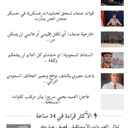
قوات صنعاء تسحق تحشيدات عسكرية في معسكر
صحن الجن بمأرب
خارجية صنعاء: أي تكتل إقليمي أو عالمي لن يتمكن
من…
المشاط للسعودية: لو حشدتم كل العالم لن ينفعكم
وكلفة…
باحث مصري يكشف دوافع ومصير التحالف السعودي
التركي…
عاجل| العميد يحيى سريع: بيان مرتقب للقوات
المسلحة…
الأكثر قراءة في 24 ساعة
توالي الضربات الاستباقية.. قصف صاروخي