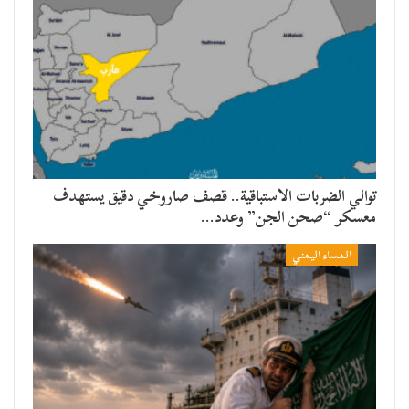
توالي الضربات الاستباقية.. قصف صاروخي دقيق يستهدف
معسكر “صحن الجن” وعدد…
المساء اليمني