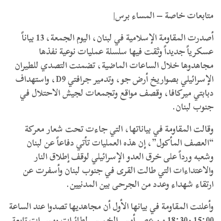
متابعات خاصة – المساء برس|
أصدرت المقاومة الإسلامية في لبنان، اليوم الجمعة، 13 بياناً
عسكرياً جديداً وثقت فيها سلسلة عمليات نوعية نفذها
مجاهدوها خلال الساعات الماضية، تضمنت التصدي للطيران
الإسرائيلي بصواريخ أرض جو، وتدمير جرافتي D9، واستهداف
دبابتي ميركافا، وقصف مواقع وتجمعات لجيش الاحتلال في
جنوب لبنان.
وقالت المقاومة في بياناتها، التي جاءت تحت شعار معركة
“العصف المأكول”، إن هذه العمليات تأتي دفاعاً عن لبنان
وشعبه ورداً على خرق العدو الإسرائيلي لوقف إطلاق النار
والاعتداءات التي طالت القرى في جنوب لبنان وأسفرت عن
ارتقاء شهداء وعدد من الجرحى بين المدنيين.
وأعلنت المقاومة في بيانها الأول أن مجاهديها تصدوا عند الساعة
15:00 و18:30 من عصر أمس الخميس لطائرات ومسيرات تابعة