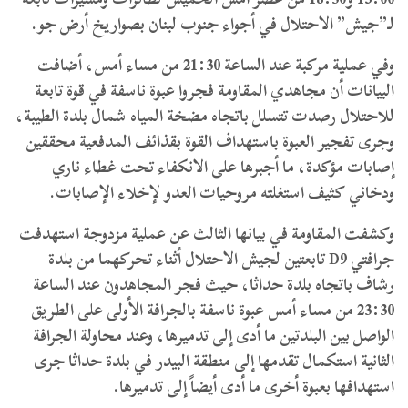
لـ”جيش” الاحتلال في أجواء جنوب لبنان بصواريخ أرض جو.
وفي عملية مركبة عند الساعة 21:30 من مساء أمس، أضافت
البيانات أن مجاهدي المقاومة فجروا عبوة ناسفة في قوة تابعة
للاحتلال رصدت تتسلل باتجاه مضخة المياه شمال بلدة الطيبة،
وجرى تفجير العبوة باستهداف القوة بقذائف المدفعية محققين
إصابات مؤكدة، ما أجبرها على الانكفاء تحت غطاء ناري
ودخاني كثيف استغلته مروحيات العدو لإخلاء الإصابات.
وكشفت المقاومة في بيانها الثالث عن عملية مزدوجة استهدفت
جرافتي D9 تابعتين لجيش الاحتلال أثناء تحركهما من بلدة
رشاف باتجاه بلدة حداثا، حيث فجر المجاهدون عند الساعة
23:30 من مساء أمس عبوة ناسفة بالجرافة الأولى على الطريق
الواصل بين البلدتين ما أدى إلى تدميرها، وعند محاولة الجرافة
الثانية استكمال تقدمها إلى منطقة البيدر في بلدة حداثا جرى
استهدافها بعبوة أخرى ما أدى أيضاً إلى تدميرها.