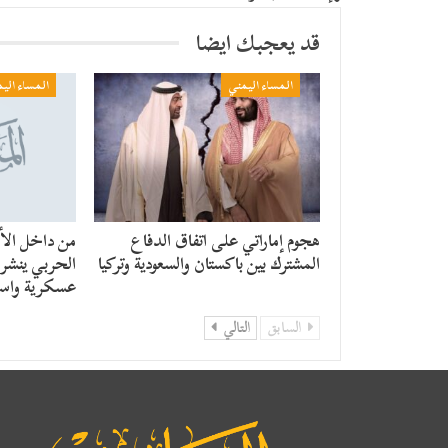
قد يعجبك ايضا
المساء اليمني
المساء الي
هجوم إماراتي على اتفاق الدفاع
من داخل الأن
المشترك بين باكستان والسعودية وتركيا
الحربي ينشر ر
عسكرية واست
السابق
التالي