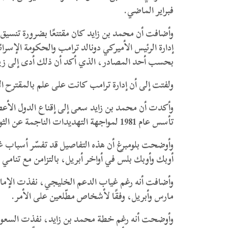
فبراير الماضي.
وأضافت أن محمد بن زايد كان مقتنعًا بضرورة تنسيق رد
إدارة الرئيس الأميركي دونالد ترامب والحكومة الإسرا
بحسب أحد المصادر، الذي أكد أن ذلك أدى إلى زيادة ا
ولفتت إلى أن إدارة ترامب كانت على علم بالمقترح ال
وأكدت أن محمد بن زايد سعى إلى إقناع الدول الأع
تأسس عام 1981 لمواجهة التهديدات الناجمة عن الثورة الإسلامية الإيرانية عام 1979.
وأوضحت بلومبرغ أن هذه التفاصيل قد تفسّر أسباب غ
أوبك وأوبك بلس في أواخر أبريل، بالتزامن مع تنامي ع
وأضافت أنه رغم غياب الدعم الخليجي، نفذت الإ
مارس وأبريل، وفقًا لأشخاص مطّلعين على الأمر.
وأوضحت أنه رغم خطة محمد بن زايد، نفذت السعود