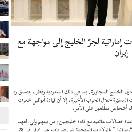
إماراتية لجرّ الخليج إلى مواجهة مع
إيران
دول الخليج المجاورة، بما في ذلك السعودية وقطر، بتنسيق رد
المسيّرة خلال الحرب الأخيرة، إلا أن قيادة أبوظبي شعرت
قله أشخاص مطّلعون على الأمر.
دة اتصالات هاتفية مع قادة خليجيين، من بينهم ولي العهد
السعودي محمد بن سلمان، بعد وقت قصير من بدء “إسرائيل” والولايات المتحدة شن ضربات على إيران في 28