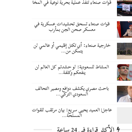
قوات صنعاء تنفذ عملية بحرية نوعية في المخا
قوات صنعاء تسحق تحشيدات عسكرية في
معسكر صحن الجن بمأرب
خارجية صنعاء: أي تكتل إقليمي أو عالمي لن
يتمكن من…
المشاط للسعودية: لو حشدتم كل العالم لن
ينفعكم وكلفة…
باحث مصري يكشف دوافع ومصير التحالف
السعودي التركي…
عاجل| العميد يحيى سريع: بيان مرتقب للقوات
المسلحة…
الأكثر قراءة في 24 ساعة