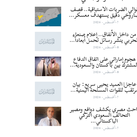
والي الضربات الاستباقية.. قصف
اروخي دقيق يستهدف معسكر…
7-أغسطس- 2026
من داخل الأنفاق.. إعلام صنعاء
لحربي ينشر رسائل تحمل أبعاداً…
8-أغسطس- 2026
هجوم إماراتي على اتفاق الدفاع
لمشترك بين باكستان والسعودية…
8-أغسطس- 2026
عاجل| العميد يحيى سريع: بيان
رتقب للقوات المسلحة اليمنية…
7-أغسطس- 2026
احث مصري يكشف دوافع ومصير
التحالف السعودي التركي
الباكستاني…
7-أغسطس- 2026