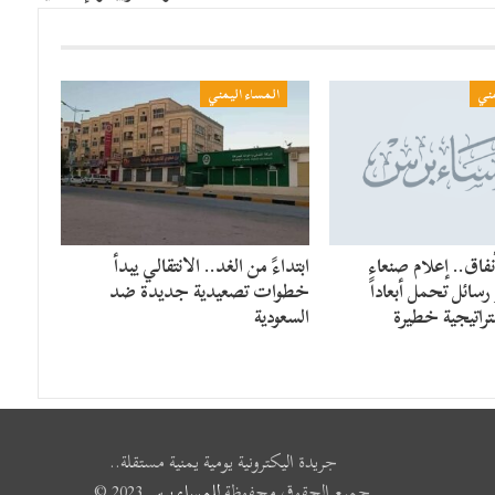
مني
المساء اليمني
فاق.. إعلام صنعاء
​ابتداءً من الغد.. الانتقالي يبدأ
سائل تحمل أبعاداً
خطوات تصعيدية جديدة ضد
راتيجية خطيرة
السعودية
جريدة اليكترونية يومية يمنية مستقلة..
جميع الحقوق محفوظة
للمساء برس
2023 ©