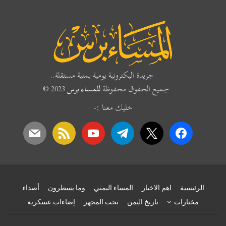
جريدة اليكترونية يومية يمنية مستقلة..
جميع الحقوق محفوظة
للمساء برس
2023 ©
خليك معنا :-
mail
rss
youtube
telegram
x
facebook
الرئيسية
اهم الاخبار
المساء اليمني
وما يسطرون
أصداء
مختارات
تاريخ اليمن
تحت المجهر
إضاءات عسكرية