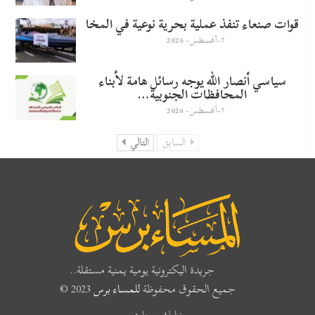
قوات صنعاء تنفذ عملية بحرية نوعية في المخا
7-أغسطس- 2026
سياسي أنصار الله يوجه رسائل هامة لأبناء
المحافظات الجنوبية…
7-أغسطس- 2026
السابق
التالي
جريدة اليكترونية يومية يمنية مستقلة..
جميع الحقوق محفوظة
للمساء برس
2023 ©
خليك معنا :-