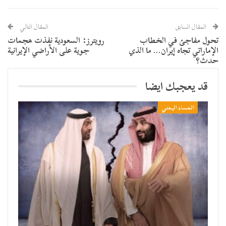
المقال السابق
المقال التالي
تحول مفاجئ في الخطاب
رويترز: السعودية نفذت هجمات
الإماراتي تجاه إيران… ما الذي
جوية على الأراضي الإيرانية
حدث؟
قد يعجبك ايضا
المساء اليمني