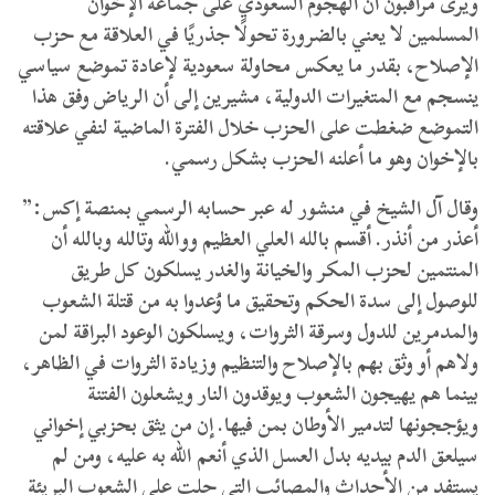
ويرى مراقبون أن الهجوم السعودي على جماعة الإخوان
المسلمين لا يعني بالضرورة تحولًا جذريًا في العلاقة مع حزب
الإصلاح، بقدر ما يعكس محاولة سعودية لإعادة تموضع سياسي
ينسجم مع المتغيرات الدولية، مشيرين إلى أن الرياض وفق هذا
التموضع ضغطت على الحزب خلال الفترة الماضية لنفي علاقته
بالإخوان وهو ما أعلنه الحزب بشكل رسمي.
وقال آل الشيخ في منشور له عبر حسابه الرسمي بمنصة إكس:”
أعذر من أنذر. أقسم بالله العلي العظيم ووالله وتالله وبالله أن
المنتمين لحزب المكر والخيانة والغدر يسلكون كل طريق
للوصول إلى سدة الحكم وتحقيق ما وُعدوا به من قتلة الشعوب
والمدمرين للدول وسرقة الثروات، ويسلكون الوعود البراقة لمن
ولاهم أو وثق بهم بالإصلاح والتنظيم وزيادة الثروات في الظاهر،
بينما هم يهيجون الشعوب ويوقدون النار ويشعلون الفتنة
ويؤججونها لتدمير الأوطان بمن فيها. إن من يثق بحزبي إخواني
سيلعق الدم بيديه بدل العسل الذي أنعم الله به عليه، ومن لم
يستفد من الأحداث والمصائب التي حلت على الشعوب البريئة