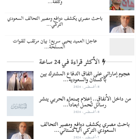
وكلفة…
باحث مصري يكشف دوافع ومصير التحالف السعودي
التركي…
عاجل| العميد يحيى سريع: بيان مرتقب للقوات
المسلحة…
الأكثر قراءة في 24 ساعة
هجوم إماراتي على اتفاق الدفاع المشترك بين
باكستان والسعودية…
8-أغسطس- 2026
من داخل الأنفاق.. إعلام صنعاء الحربي ينشر
رسائل تحمل أبعاداً…
8-أغسطس- 2026
باحث مصري يكشف دوافع ومصير التحالف
السعودي التركي الباكستاني…
7-أغسطس- 2026