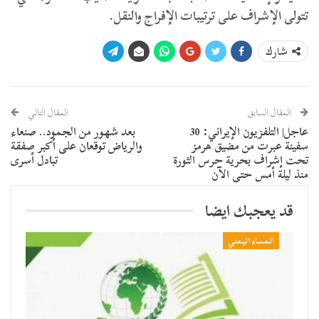
تتولى الإشراف على ترتيبات الإفراج والنقل.
شارك
المقال السابق
المقال التالي
عاجل| التلفزيون الإيراني: 30
بعد شهور من الجمود.. صنعاء
سفينة عبرت من مضيق هرمز
والرياض توقعان على أكبر صفقة
تحت إشراف بحرية حرس الثورة
تبادل أسرى
منذ ليلة أمس حتى الآن
قد يعجبك ايضا
المساء اليمني