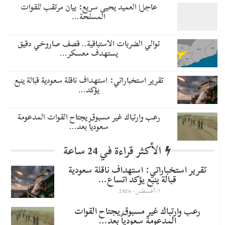
عاجل| العميد يحيى سريع: بيان مرتقب للقوات
المسلحة…
توالي الضربات الاستباقية.. قصف صاروخي دقيق
يستهدف معسكر…
تقرير استخباراتي: استهداف ناقلة سعودية قبالة ينبع
يؤكد…
رعب وارتباك غير مسبوق يجتاح القوات المدعومة
سعودياً بعد…
الأكثر قراءة في 24 ساعة
تقرير استخباراتي: استهداف ناقلة سعودية
قبالة ينبع يؤكد اتساع…
7-أغسطس- 2026
رعب وارتباك غير مسبوق يجتاح القوات
المدعومة سعودياً بعد…