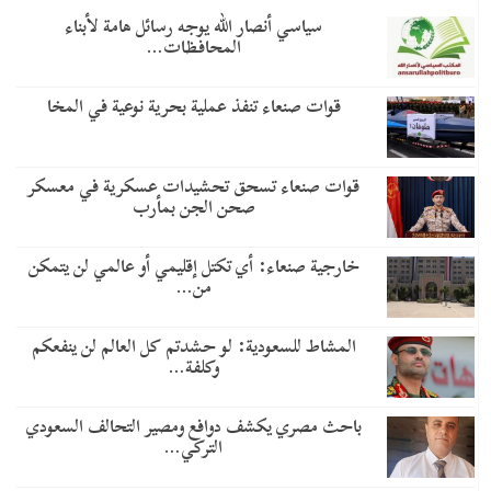
سياسي أنصار الله يوجه رسائل هامة لأبناء
المحافظات…
قوات صنعاء تنفذ عملية بحرية نوعية في المخا
قوات صنعاء تسحق تحشيدات عسكرية في معسكر
صحن الجن بمأرب
خارجية صنعاء: أي تكتل إقليمي أو عالمي لن يتمكن
من…
المشاط للسعودية: لو حشدتم كل العالم لن ينفعكم
وكلفة…
باحث مصري يكشف دوافع ومصير التحالف السعودي
التركي…