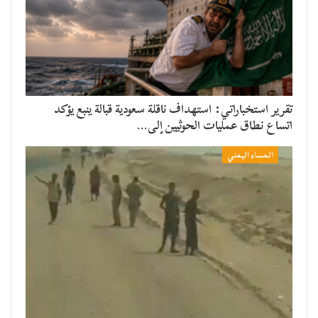
تقرير استخباراتي: استهداف ناقلة سعودية قبالة ينبع يؤكد
اتساع نطاق عمليات الحوثيين إلى…
المساء اليمني