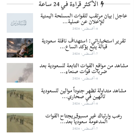
الأكثر قراءة في 24 ساعة
عاجل | بيان مرتقب للقوات المسلحة اليمنية
للإعلان عن عملية…
6-أغسطس- 2026
تقرير استخباراتي: استهداف ناقلة سعودية
قبالة ينبع يؤكد اتساع…
7-أغسطس- 2026
مشاهد من مواقع القوات التابعة للسعودية بعد
ضربات قوات صنعاء…
6-أغسطس- 2026
مشاهد متداولة تظهر جنوداً موالين للسعودية
تائهين في صحاري…
6-أغسطس- 2026
رعب وارتباك غير مسبوق يجتاح القوات
المدعومة سعودياً بعد…
7-أغسطس- 2026