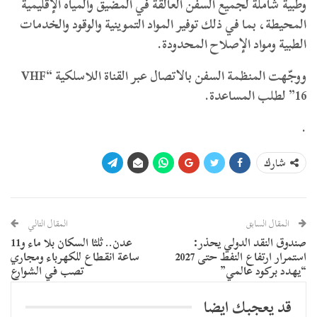
وطبية شاملة لجميع السفن العالقة في المضيق والمياه الإقليمية
المحيطة، بما في ذلك توفير المواد التموينية والوقود والخدمات
الطبية ومواد الإصلاح المحدودة.
ووجّهت المنظمة السفن بالاتصال عبر القناة اللاسلكية “VHF
16” لطلب المساعدة.
.
شارك
المقال السابق
المقال التالي
صندوق النقد الدولي يحذر:
عدن.. ثلثا السكان بلا ماء و11
استمرار ارتفاع النفط حتى 2027
ساعة انقطاع للكهرباء ومجاري
“يهدد بركود عالمي”
تصب في الشوارع
قد يعجبك ايضا