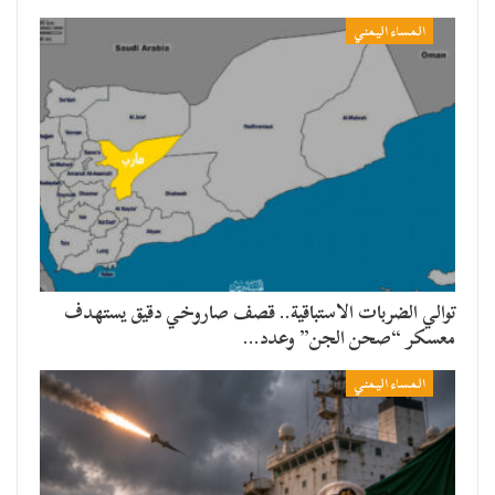
المساء اليمني
توالي الضربات الاستباقية.. قصف صاروخي دقيق يستهدف
معسكر “صحن الجن” وعدد…
المساء اليمني