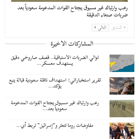
رعب وارتباك غير مسبوق يجتاح القوات المدعومة سعودياً بعد
ضربات صنعاء الدقيقة
السابق
التالي
المشاركات الاخيرة
توالي الضربات الاستباقية.. قصف صاروخي دقيق
يستهدف معسكر…
تقرير استخباراتي: استهداف ناقلة سعودية قبالة ينبع
يؤكد…
رعب وارتباك غير مسبوق يجتاح القوات المدعومة
سعودياً بعد…
مفاوضات روما تتعثر و”إسرائيل” تربط أي…