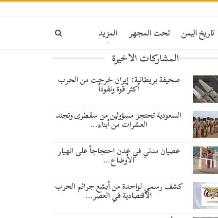
تاريخ اليمن
تحت المجهر
المزيد
المشاركات الاخيرة
صحيفة بريطانية: إيران خرجت من الحرب
أكثر قوة ونفوذاً
السعودية تحتجز مسؤولين من سقطرى وتجند
العشرات من أبناء…
عصيان مدني في عدن احتجاجاً على انهيار
الأوضاع…
كشف رسمي لواحدة من أبشع جرائم الحرب
الاقتصادية في العصر…