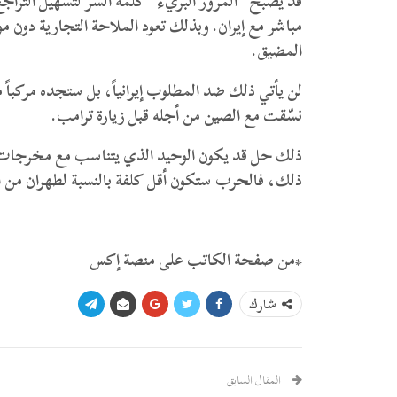
قد يصبح “المرور البريء” كلمة السر لتسهيل التراجع 
مباشر مع إيران. وبذلك تعود الملاحة التجارية دون مو
المضيق.
لن يأتي ذلك ضد المطلوب إيرانياً، بل ستجده مركباً 
نسّقت مع الصين من أجله قبل زيارة ترامب.
ذلك حل قد يكون الوحيد الذي يتناسب مع مخرجات ال
ذلك، فالحرب ستكون أقل كلفة بالنسبة لطهران من التن
*من صفحة الكاتب على منصة إكس
شارك
المقال السابق