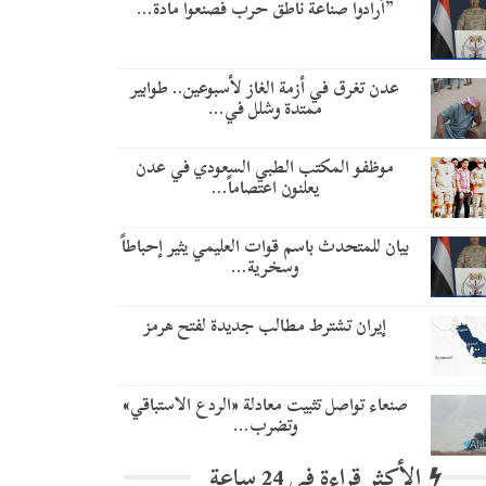
​”أرادوا صناعة ناطق حرب فصنعوا مادة…
عدن تغرق في أزمة الغاز لأسبوعين.. طوابير
ممتدة وشلل في…
موظفو المكتب الطبي السعودي في عدن
يعلنون اعتصاماً…
بيان للمتحدث باسم قوات العليمي يثير إحباطاً
وسخرية…
إيران تشترط مطالب جديدة لفتح هرمز
صنعاء تواصل تثبيت معادلة «الردع الاستباقي»
وتضرب…
الأكثر قراءة في 24 ساعة