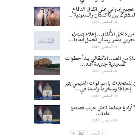
هجوم إماراتي على اتفاق الدفاع
لمشترك بين باكستان والسعودية…
8-أغسطس- 2026
من داخل الأنفاق.. إعلام صنعاء
لحربي ينشر رسائل تحمل أبعاداً…
8-أغسطس- 2026
تداءً من الغد.. الانتقالي يبدأ خطوات
تصعيدية جديدة ضد…
8-أغسطس- 2026
ن للمتحدث باسم قوات العليمي يثير
إحباطاً وسخرية واسعة في…
8-أغسطس- 2026
”أرادوا صناعة ناطق حرب فصنعوا
مادة…
8-أغسطس- 2026
السابق
التالي