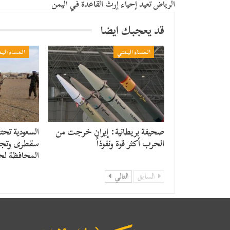
الرياض تعيد إحياء إرث القاعدة في اليمن
قد يعجبك ايضا
المساء اليمني
المساء الي
صحيفة بريطانية: إيران خرجت من
السعودية تحت
الحرب أكثر قوة ونفوذاً
سقطرى وتجند
المحافظة لح
السابق
التالي