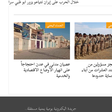
خلال الحرب على إيران نتنياهو يزور أبو ظبي سرا
مني
المساء اليمني
جز مسؤولين من
عصيان مدني في عدن احتجاجاً
 العشرات من أبناء
على انهيار الأوضاع الاقتصادية
ماية حدودها
والخدمية
جريدة اليكترونية يومية يمنية مستقلة..