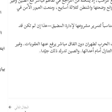
لترامب، إذ يُمكّنه من التراجع في تفاهم مباشر مع الصين وغير
انع وضعتها واشنطن لثلاثة أسابيع، ومنعت العبور الآمن في
ا
مناسباً لتمرير مشروعها لإدارة المضيق—هذا إن لم تكن قد
ا
حرب لطهران دون اتفاق مباشر يرفع عنها العقوبات. وغير
​اب
ازل أمام أعدائها. والصين تدرك ذلك جيّدا.
بيا
​
المقال التالي