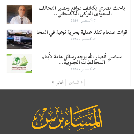
باحث مصري يكشف دوافع ومصير التحالف
السعودي التركي الباكستاني…
7-أغسطس- 2026
قوات صنعاء تنفذ عملية بحرية نوعية في المخا
7-أغسطس- 2026
سياسي أنصار الله يوجه رسائل هامة لأبناء
المحافظات الجنوبية…
7-أغسطس- 2026
السابق
التالي