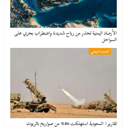
الأرصاد اليمنية تحذر من رياح شديدة واضطراب بحري على
السواحل
المساء اليمني
تقارير: السعودية استهلكت 86% من صواريخ باتريوت