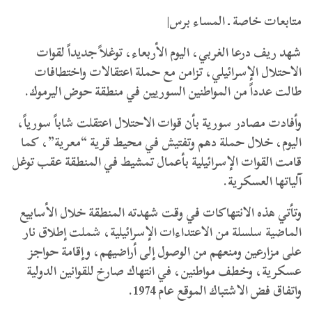
متابعات خاصة ـ المساء برس|
شهد ريف درعا الغربي، اليوم الأربعاء، توغلاً جديداً لقوات
الاحتلال الإسرائيلي، تزامن مع حملة اعتقالات واختطافات
طالت عدداً من المواطنين السوريين في منطقة حوض اليرموك.
وأفادت مصادر سورية بأن قوات الاحتلال اعتقلت شاباً سورياً،
اليوم، خلال حملة دهم وتفتيش في محيط قرية “معرية”، كما
قامت القوات الإسرائيلية بأعمال تمشيط في المنطقة عقب توغل
آلياتها العسكرية.
وتأتي هذه الانتهاكات في وقت شهدته المنطقة خلال الأسابيع
الماضية سلسلة من الاعتداءات الإسرائيلية، شملت إطلاق نار
على مزارعين ومنعهم من الوصول إلى أراضيهم، وإقامة حواجز
عسكرية، وخطف مواطنين، في انتهاك صارخ للقوانين الدولية
واتفاق فض الاشتباك الموقع عام 1974.