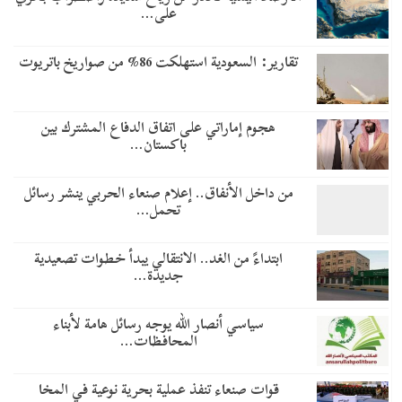
على…
تقارير: السعودية استهلكت 86% من صواريخ باتريوت
هجوم إماراتي على اتفاق الدفاع المشترك بين
باكستان…
من داخل الأنفاق.. إعلام صنعاء الحربي ينشر رسائل
تحمل…
​ابتداءً من الغد.. الانتقالي يبدأ خطوات تصعيدية
جديدة…
سياسي أنصار الله يوجه رسائل هامة لأبناء
المحافظات…
قوات صنعاء تنفذ عملية بحرية نوعية في المخا