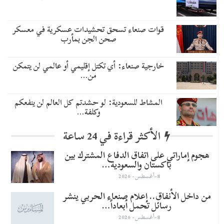
قوات صنعاء تسحق تحشيدات عسكرية في معسكر
صحن الجن بمأرب
خارجية صنعاء: أي تكتل إقليمي أو عالمي لن يتمكن
من…
المشاط للسعودية: لو حشدتم كل العالم لن ينفعكم
وكلفة…
الأكثر قراءة في 24 ساعة
هجوم إماراتي على اتفاق الدفاع المشترك بين
باكستان والسعودية…
8-أغسطس- 2026
من داخل الأنفاق.. إعلام صنعاء الحربي ينشر
رسائل تحمل أبعاداً…
8-أغسطس- 2026