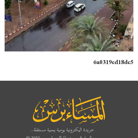
6a0319cd18dc5
جريدة اليكترونية يومية يمنية مستقلة..
جميع الحقوق محفوظة
للمساء برس
2023 ©