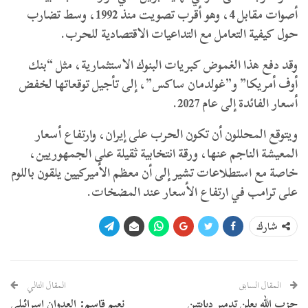
أصوات مقابل 4، وهو أقرب تصويت منذ 1992، وسط تضارب
حول كيفية التعامل مع التداعيات الاقتصادية للحرب.
وقد دفع هذا الغموض كبريات البنوك الاستثمارية، مثل “بنك
أوف أمريكا” و”غولدمان ساكس”، إلى تأجيل توقعاتها لخفض
أسعار الفائدة إلى عام 2027.
ويتوقع المحللون أن تكون الحرب على إيران، وارتفاع أسعار
المعيشة الناجم عنها، ورقة انتخابية ثقيلة على الجمهوريين،
خاصة مع استطلاعات تشير إلى أن معظم الأميركيين يلقون باللوم
على ترامب في ارتفاع الأسعار عند المضخات.
شارك
المقال السابق
المقال التالي
حزب الله يعلن تدمير دبابتين
نعيم قاسم: العدوان إسرائيلي