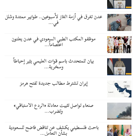
عدن تغرق في أزمة الغاز لأسبوعين.. طوابير ممتدة وشلل
في…
موظفو المكتب الطبي السعودي في عدن يعلنون
اعتصاماً…
بيان للمتحدث باسم قوات العليمي يثير إحباطاً
وسخرية…
إيران تشترط مطالب جديدة لفتح هرمز
صنعاء تواصل تثبيت معادلة «الردع الاستباقي»
وتضرب…
باحث فلسطيني يكشف عن تناقض فاضح للسعودية
بشأن التعامل…