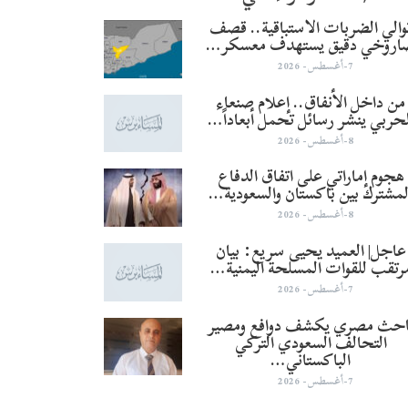
والي الضربات الاستباقية.. قصف
اروخي دقيق يستهدف معسكر…
7-أغسطس- 2026
من داخل الأنفاق.. إعلام صنعاء
لحربي ينشر رسائل تحمل أبعاداً…
8-أغسطس- 2026
هجوم إماراتي على اتفاق الدفاع
لمشترك بين باكستان والسعودية…
8-أغسطس- 2026
عاجل| العميد يحيى سريع: بيان
رتقب للقوات المسلحة اليمنية…
7-أغسطس- 2026
احث مصري يكشف دوافع ومصير
التحالف السعودي التركي
الباكستاني…
7-أغسطس- 2026