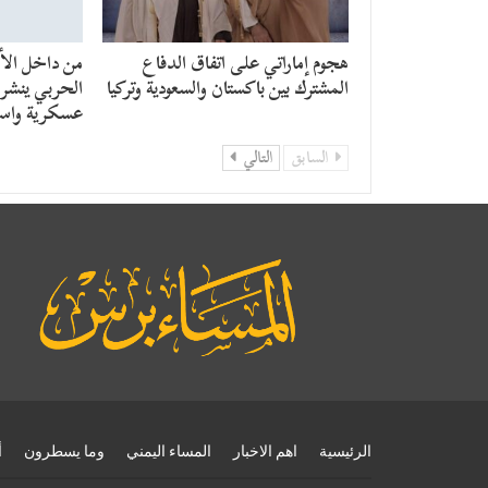
هجوم إماراتي على اتفاق الدفاع
من داخل الأن
المشترك بين باكستان والسعودية وتركيا
الحربي ينشر ر
عسكرية واست
السابق
التالي
الرئيسية
اهم الاخبار
المساء اليمني
وما يسطرون
أ