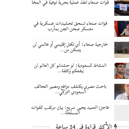
قوات صنعاء تنفذ عملية بحرية نوعية في المخا
قوات صنعاء تسحق تحشيدات عسكرية في
معسكر صحن الجن بمأرب
خارجية صنعاء: أي تكتل إقليمي أو عالمي لن
يتمكن من…
المشاط للسعودية: لو حشدتم كل العالم لن
ينفعكم وكلفة…
باحث مصري يكشف دوافع ومصير التحالف
السعودي التركي…
عاجل| العميد يحيى سريع: بيان مرتقب للقوات
المسلحة…
الأكثر قراءة في 24 ساعة