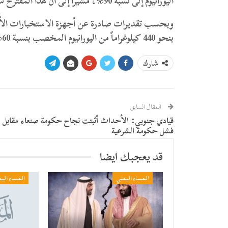
اليورانيوم إلى نسبة 90%، مشيراً إلى أن هذا المقترح سيكون محل بحث داخل البرلمان.
وبحسب تقديرات صادرة عن أجهزة الاستخبارات الأمريكي
بنحو 440 كيلوغراماً من اليورانيوم المخصب بنسبة 60%، وهي كمية تكفي نظرياً لإنتاج ما يقارب عشرة أسلحة نووية.
شارك
المقال السابق
قيادي جنوبي: الأحداث أثبتت نجاح حكومة صنعاء مقابل
فشل حكومة الشرعية
قد يعجبك ايضا
المساء اليمني
المساء الي