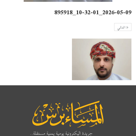
2026-05-09_10-32-01_895918
التالي
جريدة اليكترونية يومية يمنية مستقلة..