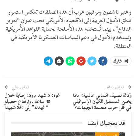
واعتبر ناشطون ومراقبون عرب أن هذه الصفقات تعكس استمرار
تدفق الأموال العربية إلى الاقتصاد الأمريكي تحت عنوان “تعزيز
الدفاع”، بينما تُستخدم هذه الأسلحة لحماية القواعد الأمريكية
وتستخدم الأموال في دعم السياسات العسكرية الأمريكية في
المنطقة.
شارك
المقال السابق
المقال التالي
وكالة تصنيف ائتماني عالمية: ماذا
غزة: 5 شهداء و15 إصابة خلال
يخبئ المستقبل للكيان الإسرائيلي
48 ساعة.. وارتفاع حصيلة
في ظل حرب متعددة الجبهات؟
“الهدنة” إلى 850 شهيداً
قد يعجبك ايضا
المساء اليمني