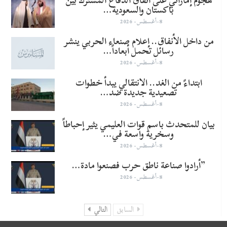
هجوم إماراتي على اتفاق الدفاع المشترك بين
باكستان والسعودية…
8-أغسطس- 2026
من داخل الأنفاق.. إعلام صنعاء الحربي ينشر
رسائل تحمل أبعاداً…
8-أغسطس- 2026
​ابتداءً من الغد.. الانتقالي يبدأ خطوات
تصعيدية جديدة ضد…
8-أغسطس- 2026
بيان للمتحدث باسم قوات العليمي يثير إحباطاً
وسخرية واسعة في…
8-أغسطس- 2026
​”أرادوا صناعة ناطق حرب فصنعوا مادة…
8-أغسطس- 2026
السابق
التالي