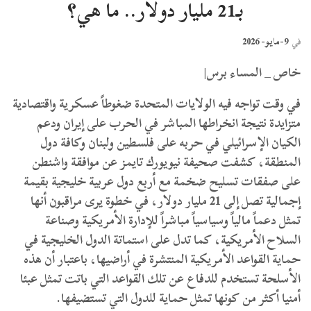
بـ21 مليار دولار.. ما هي؟
9-مايو- 2026
في
خاص _ المساء برس|
في وقت تواجه فيه الولايات المتحدة ضغوطاً عسكرية واقتصادية
متزايدة نتيجة انخراطها المباشر في الحرب على إيران ودعم
الكيان الإسرائيلي في حربه على فلسطين ولبنان وكافة دول
المنطقة، كشفت صحيفة نيويورك تايمز عن موافقة واشنطن
على صفقات تسليح ضخمة مع أربع دول عربية خليجية بقيمة
إجمالية تصل إلى 21 مليار دولار، في خطوة يرى مراقبون أنها
تمثل دعماً مالياً وسياسياً مباشراً للإدارة الأمريكية وصناعة
السلاح الأمريكية، كما تدل على استماتة الدول الخليجية في
حماية القواعد الأمريكية المنتشرة في أراضيها، باعتبار أن هذه
الأسلحة تستخدم للدفاع عن تلك القواعد التي باتت تمثل عبئا
أمنيا أكثر من كونها تمثل حماية للدول التي تستضيفها.