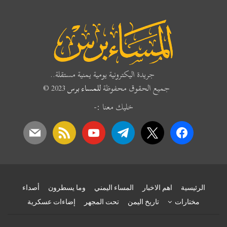
جريدة اليكترونية يومية يمنية مستقلة..
جميع الحقوق محفوظة
للمساء برس
2023 ©
خليك معنا :-
mail
rss
youtube
telegram
x
facebook
الرئيسية
اهم الاخبار
المساء اليمني
وما يسطرون
أصداء
مختارات
تاريخ اليمن
تحت المجهر
إضاءات عسكرية