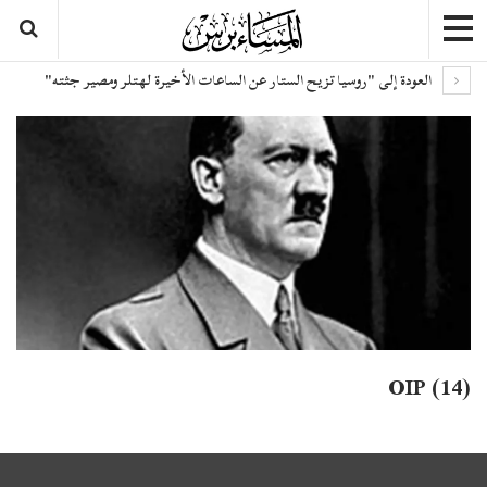
العودة إلى "روسيا تزيح الستار عن الساعات الأخيرة لهتلر ومصير جثته"
OIP (14)