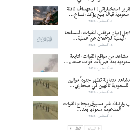
قرير استخباراتي: استهداف ناقلة
سعودية قبالة ينبع يؤكد اتساع…
7-أغسطس- 2026
جل | بيان مرتقب للقوات المسلحة
اليمنية للإعلان عن عملية…
6-أغسطس- 2026
مشاهد من مواقع القوات التابعة
سعودية بعد ضربات قوات صنعاء…
6-أغسطس- 2026
شاهد متداولة تظهر جنوداً موالين
للسعودية تائهين في صحاري…
6-أغسطس- 2026
 وارتباك غير مسبوق يجتاح القوات
المدعومة سعودياً بعد…
7-أغسطس- 2026
السابق
التالي