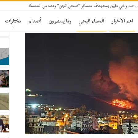
قصف صاروخي دقيق يستهدف معسكر “صحن الجن” وعدد من المعسكرات بمأرب
اهم الاخبار
المساء اليمني
وما يسطرون
أصداء
مختارات