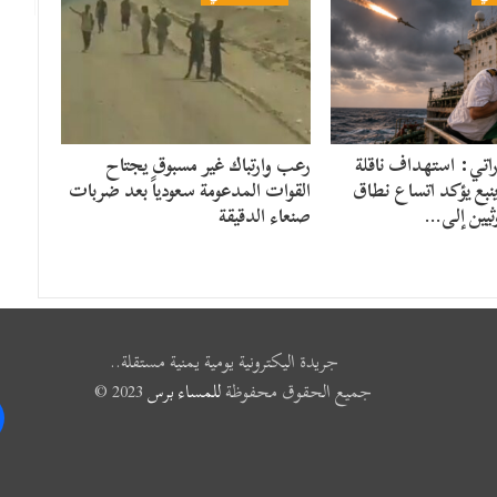
راتي: استهداف ناقلة
رعب وارتباك غير مسبوق يجتاح
ينبع يؤكد اتساع نطاق
القوات المدعومة سعودياً بعد ضربات
ثيين إلى…
صنعاء الدقيقة
جريدة اليكترونية يومية يمنية مستقلة..
جميع الحقوق محفوظة
للمساء برس
2023 ©
k