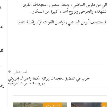
الثاني من مارس الماضي، وسط استمرار استهداف القرى
ت
الشهداء والجرحى ونزوح أعداد كبيرة من السكان.
ذ منتصف أبريل الماضي، تواصل القوات الإسرائيلية تنفيذ
عا
لل
م
المقال التالي
حرب في المضيق..هجمات إيرانية مكثفة واعتراف امريكي
بهروب 3 مدمرات أمريكية
رعب
مني
المساء اليمني