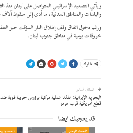
ويأتي التصعيد الإسرائيلي المتواصل على لبنان منذ 
والبلدات والمناطق المدنية، ما أدى إلى سقوط آلاف 
ورغم دخول اتفاق وقف إطلاق النار المؤقت حيز التنفي
خروقات يومية في مناطق جنوب لبنان.
شارك
المقال السابق
البحرية الإيرانية: نفذنا عملية مركبة برؤوس حربية قوية ضد
قطع أمريكية قرب هرمز
قد يعجبك ايضا
المساء اليمني
المساء الي