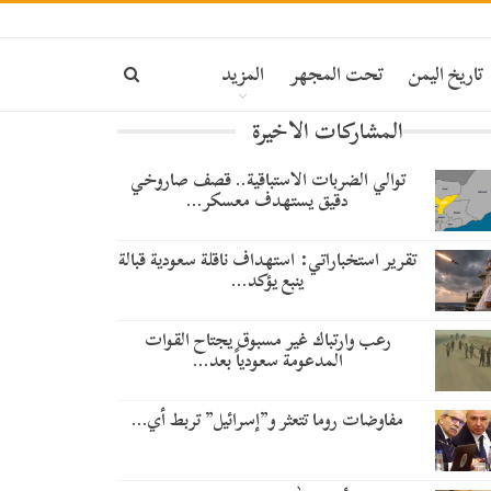
تاريخ اليمن
تحت المجهر
المزيد
المشاركات الاخيرة
توالي الضربات الاستباقية.. قصف صاروخي
دقيق يستهدف معسكر…
تقرير استخباراتي: استهداف ناقلة سعودية قبالة
ينبع يؤكد…
رعب وارتباك غير مسبوق يجتاح القوات
المدعومة سعودياً بعد…
مفاوضات روما تتعثر و”إسرائيل” تربط أي…