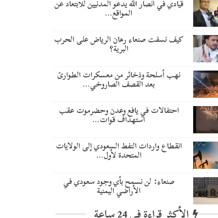
قيادي في أنصار الله يدعو المدنيين للابتعاد عن
المواقع…
كيف نسفت صنعاء رهان الرياض على الحرب
البرية؟
نهب أسلحة وذخائر من معسكرات الطوارئ
بعد القصف الصاروخي…
احتفالات في يافع وعدن وحضرموت عقب
استهداف قوات…
انقطاع واردات النفط السعودي إلى الولايات
المتحدة لأول…
صنعاء: لن نسمح بأي وجود سعودي في
الأراضي اليمنية
الأكثر قراءة في 24 ساعة