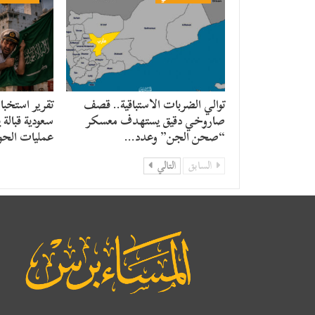
توالي الضربات الاستباقية.. قصف
تقرير استخبا
صاروخي دقيق يستهدف معسكر
سعودية قبالة 
“صحن الجن” وعدد…
عمليات الحو
السابق
التالي