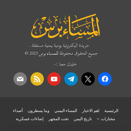
جريدة اليكترونية يومية يمنية مستقلة..
جميع الحقوق محفوظة
للمساء برس
2023 ©
خليك معنا :-
mail
rss
youtube
telegram
x
facebook
الرئيسية
اهم الاخبار
المساء اليمني
وما يسطرون
أصداء
مختارات
تاريخ اليمن
تحت المجهر
إضاءات عسكرية