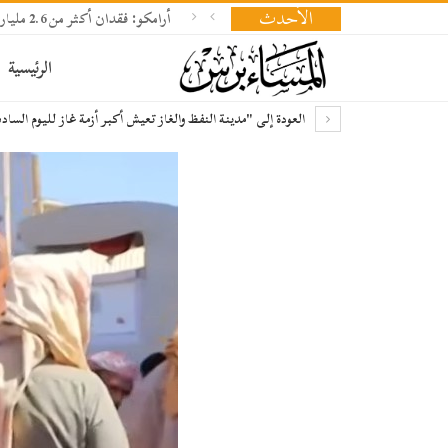
الأحدث
أرامكو: فقدان أكثر من 2.6 مليار برميل نفط وإعادة بناء المخزونات تحتاج 18 شهرا
الرئيسية
العودة إلى "مدينة النفظ والغاز تعيش أكبر أزمة غاز لليوم السا