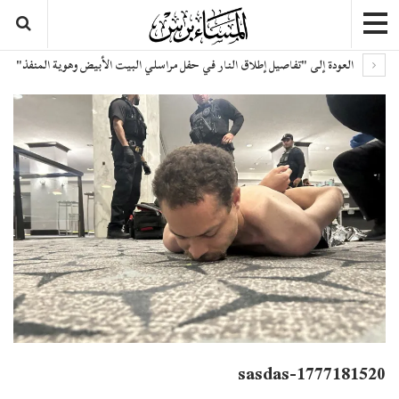
العودة إلى "تفاصيل إطلاق النار في حفل مراسلي البيت الأبيض وهوية المنفذ"
sasdas-1777181520