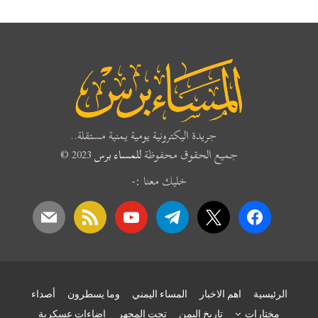
جريدة اليكترونية يومية يمنية مستقلة..
جميع الحقوق محفوظة
للمساء برس
2023 ©
خليك معنا :-
mail
rss
youtube
telegram
x
facebook
الرئيسية
اهم الاخبار
المساء اليمني
وما يسطرون
أصداء
مختارات
تاريخ اليمن
تحت المجهر
إضاءات عسكرية