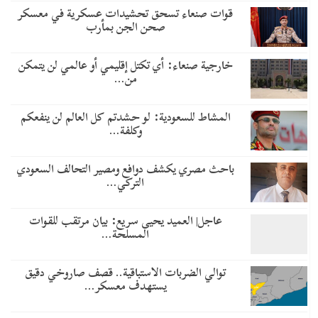
قوات صنعاء تسحق تحشيدات عسكرية في معسكر
صحن الجن بمأرب
خارجية صنعاء: أي تكتل إقليمي أو عالمي لن يتمكن
من…
المشاط للسعودية: لو حشدتم كل العالم لن ينفعكم
وكلفة…
باحث مصري يكشف دوافع ومصير التحالف السعودي
التركي…
عاجل| العميد يحيى سريع: بيان مرتقب للقوات
المسلحة…
توالي الضربات الاستباقية.. قصف صاروخي دقيق
يستهدف معسكر…