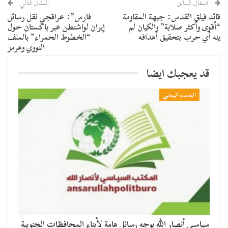
المقال السابق
المقال التالي
قائد فيلق القدس: جبهة المقاومة
فارس”: عراقجي نقل رسائل
“أقوى وأكثر صلابة” والكيان لم
إيران لواشنطن عبر باكستان حول
ينه أي حرب بتحقيق أهدافه
“الخطوط الحمراء” بالملف
النووي وهرمز
قد يعجبك ايضا
المساء اليمني
سياسي أنصار الله يوجه رسائل هامة لأبناء المحافظات الجنوبية