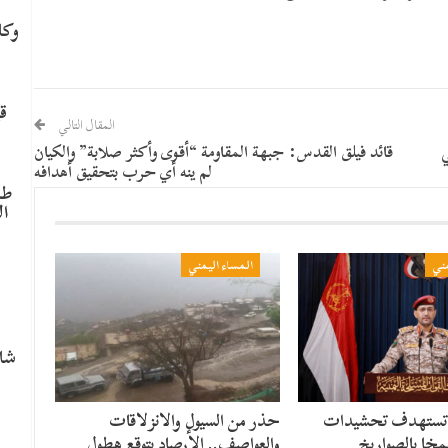
وكا
ق
المقال التالي
ي
قائد فيلق القدس: جبهة المقاومة “أقوى وأكثر صلابة” والكيان
لم ينه أي حرب بتحقيق أهدافه
طا
ال
مني
المساء اليمني
م
شاه
 تستهدف تحشيدات
حذر من السيول والانزلاقات
مخا بالصواريخ
والعواصف.. الأرصاد يتوقع هطول