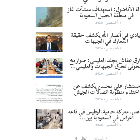
لة الأناضول: استهداف منشآت غاز
في منطقة الجبيل السعودية
9-أغسطس- 2026
يادي في أنصار الله يكشف حقيقة
المعارك في الجبهات
9-أغسطس- 2026
رق عفاش يجلد العليمي: صواريخ
حوثي تحرق الجبهات والعليمي…
9-أغسطس- 2026
ستشار علي محسن يكشف عن
اختفاء منظومة اتصالات الجيش
9-أغسطس- 2026
د.. معركة حامية الوطيس في قاعة
أعراس في السعودية بين…
9-أغسطس- 2026
السابق
التالي