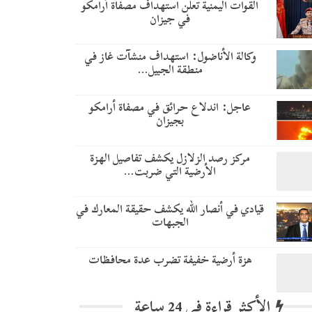
القوات اليمنية تعلن استهداف مصفاة أرامكو
في جيزان
وكالة الأناضول: استهداف منشآت غاز في
منطقة الجبيل…
عاجل: اندلاع حرائق في مصفاة أرامكو
بجيزان
مركز رصد الزلازل يكشف تفاصيل الهزة
الأرضية التي ضربت…
قيادي في أنصار الله يكشف حقيقة المعارك في
الجبهات
هزة أرضية خفيفة تضرب عدة محافظات
الأكثر قراءة في 24 ساعة