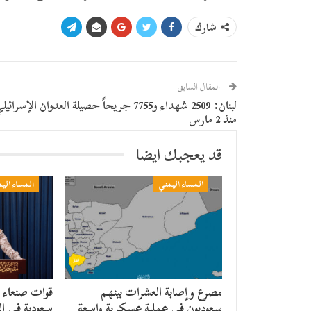
شارك
المقال السابق
لبنان: 2509 شهداء و7755 جريحاً حصيلة العدوان الإسرائيل
منذ 2 مارس
قد يعجبك ايضا
المساء اليمني
المساء الي
مصرع وإصابة العشرات بينهم
قوات صنعاء
سعوديون في عملية عسكرية واسعة
سعودية في ال