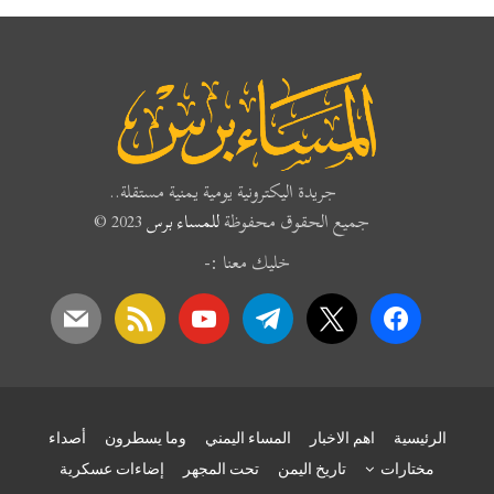
جريدة اليكترونية يومية يمنية مستقلة..
جميع الحقوق محفوظة
للمساء برس
2023 ©
خليك معنا :-
mail
rss
youtube
telegram
x
facebook
الرئيسية
اهم الاخبار
المساء اليمني
وما يسطرون
أصداء
مختارات
تاريخ اليمن
تحت المجهر
إضاءات عسكرية