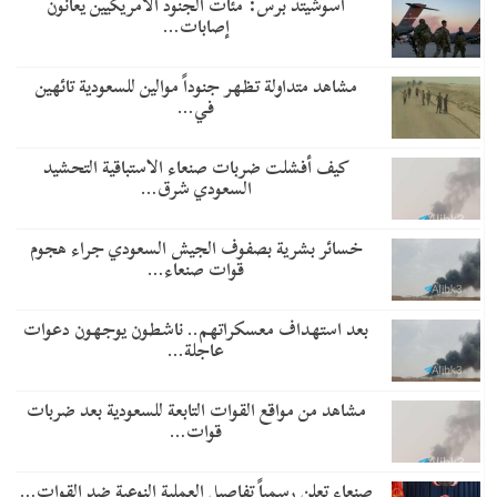
أسوشيتد برس: مئات الجنود الأمريكيين يعانون
إصابات…
مشاهد متداولة تظهر جنوداً موالين للسعودية تائهين
في…
​كيف أفشلت ضربات صنعاء الاستباقية التحشيد
السعودي شرق…
خسائر بشرية بصفوف الجيش السعودي جراء هجوم
قوات صنعاء…
بعد استهداف معسكراتهم.. ناشطون يوجهون دعوات
عاجلة…
مشاهد من مواقع القوات التابعة للسعودية بعد ضربات
قوات…
صنعاء تعلن رسمياً تفاصيل العملية النوعية ضد القوات…