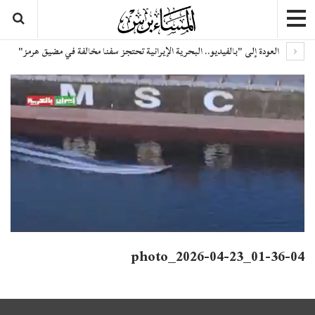
العودة إلى "بالفيديو.. البحرية الإيرانية تحتجز سفنا مخالفة في مضيق هرمز"
photo_2026-04-23_01-36-04