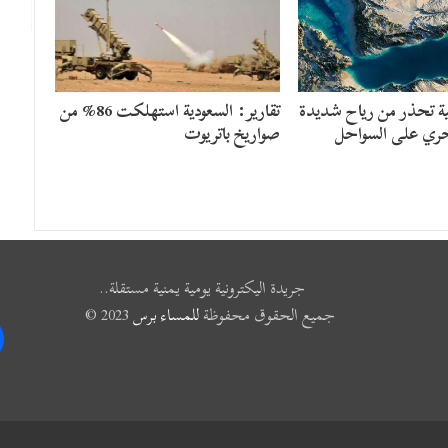
نية تحذر من رياح شديدة
تقارير: السعودية استهلكت 86% من
ري على السواحل
صواريخ باتريوت
جريدة اليكترونية يومية يمنية مستقلة..
جميع الحقوق محفوظة
للمساء برس
2023 ©
k