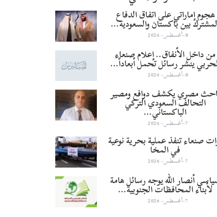
هجوم إماراتي على اتفاق الدفاع
لمشترك بين باكستان والسعودية…
8-أغسطس- 2026
من داخل الأنفاق.. إعلام صنعاء
لحربي ينشر رسائل تحمل أبعاداً…
8-أغسطس- 2026
احث مصري يكشف دوافع ومصير
التحالف السعودي التركي
الباكستاني…
7-أغسطس- 2026
ات صنعاء تنفذ عملية بحرية نوعية
في المخا
7-أغسطس- 2026
اسي أنصار الله يوجه رسائل هامة
لأبناء المحافظات الجنوبية…
7-أغسطس- 2026