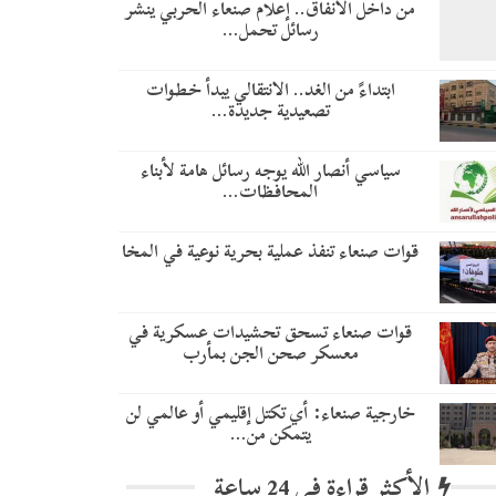
من داخل الأنفاق.. إعلام صنعاء الحربي ينشر
رسائل تحمل…
​ابتداءً من الغد.. الانتقالي يبدأ خطوات
تصعيدية جديدة…
سياسي أنصار الله يوجه رسائل هامة لأبناء
المحافظات…
قوات صنعاء تنفذ عملية بحرية نوعية في المخا
قوات صنعاء تسحق تحشيدات عسكرية في
معسكر صحن الجن بمأرب
خارجية صنعاء: أي تكتل إقليمي أو عالمي لن
يتمكن من…
الأكثر قراءة في 24 ساعة