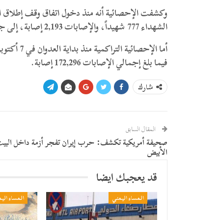
الشهداء 777 شهيداً، والإصابات 2,193 إصابة، إلى جانب 761 حالة انتشال جثامين من تحت الأنقاض.
فيما بلغ إجمالي الإصابات 172,296 إصابة.
شارك
المقال السابق
صحيفة أمريكية تكشف: حرب إيران تفجر أزمة داخل البي
الأبيض
قد يعجبك ايضا
المساء اليمني
المساء الي