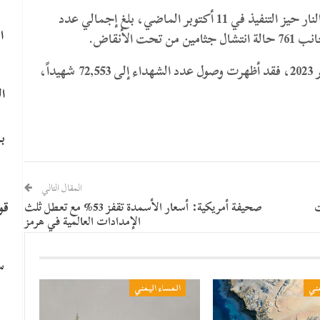
وكشفت الإحصائية أنه منذ دخول اتفاق وقف إطلاق النار حيز التنفيذ في 11 أكتوبر الماضي، بلغ إجمالي عدد
ا
أما الإحصائية التراكمية منذ بداية العدوان في 7 أكتوبر 2023، فقد أظهرت وصول عدد الشهداء إلى 72,553 شهيداً،
ا
ب
المقال التالي
قو
ت
صحيفة أمريكية: أسعار الأسمدة تقفز 53% مع تعطل ثلث
الإمدادات العالمية في هرمز
سي
مني
المساء اليمني