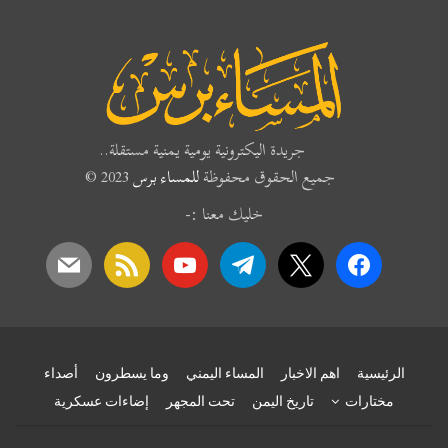
جريدة اليكترونية يومية يمنية مستقلة..
جميع الحقوق محفوظة
للمساء برس
2023 ©
خليك معنا :-
mail
rss
youtube
telegram
x
facebook
الرئيسية
اهم الاخبار
المساء اليمني
وما يسطرون
أصداء
مختارات
تاريخ اليمن
تحت المجهر
إضاءات عسكرية