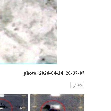
photo_2026-04-14_20-37-07
التالي