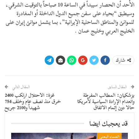
الأحد أن الحصار سيبدأ في الساعة 10 صباحاً بالتوقيت الشرقي،
وسيطبق “بحياد على سفن جميع الدول الداخلة أو المغادرة
للموانئ والمناطق الساحلية الإيرانية”، بما يشمل موانئ إيران على
الخليج العربي وخليج عمان .
شارك
المقال السابق
المقال التالي
بزشكيان: المطالب المفرطة
غزة: الاحتلال ارتكب 2400
وانعدام الإرادة السياسية لأمريكا
خرق منذ نصف عام وخلف 754
حالا دون إتمام الاتفاق
شهيداً و2100 جريح
قد يعجبك ايضا
المساء اليمني