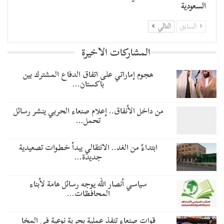
السعودية
السابق
التالي
المشاركات الاخيرة
هجوم إماراتي على اتفاق الدفاع المشترك بين
باكستان…
من داخل الأنفاق.. إعلام صنعاء الحربي ينشر رسائل
تحمل…
​ابتداءً من الغد.. الانتقالي يبدأ خطوات تصعيدية
جديدة…
سياسي أنصار الله يوجه رسائل هامة لأبناء
المحافظات…
قوات صنعاء تنفذ عملية بحرية نوعية في المخا