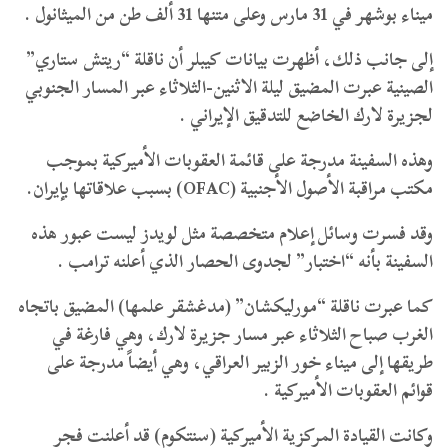
ميناء بوشهر في 31 مارس وعلى متنها 31 ألف طن من الميثانول .
إلى جانب ذلك، أظهرت بيانات كيبلر أن ناقلة “ريتش ستاري”
الصينية عبرت المضيق ليلة الاثنين-الثلاثاء عبر المسار الجنوبي
لجزيرة لارك الخاضع للتدقيق الإيراني .
وهذه السفينة مدرجة على قائمة العقوبات الأميركية بموجب
مكتب مراقبة الأصول الأجنبية (OFAC) بسبب علاقاتها بإيران.
وقد فسرت وسائل إعلام متخصصة مثل لويدز ليست عبور هذه
السفينة بأنه “اختبار” لجدوى الحصار الذي أعلنه ترامب .
كما عبرت ناقلة “مورليكشان” (مدغشقر علمها) المضيق باتجاه
الغرب صباح الثلاثاء عبر مسار جزيرة لارك، وهي فارغة في
طريقها إلى ميناء خور الزبير العراقي، وهي أيضاً مدرجة على
قوائم العقوبات الأميركية .
وكانت القيادة المركزية الأميركية (سنتكوم) قد أعلنت فجر