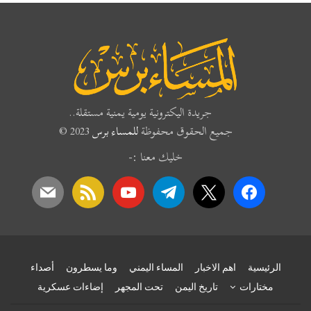
جريدة اليكترونية يومية يمنية مستقلة..
جميع الحقوق محفوظة
للمساء برس
2023 ©
خليك معنا :-
mail
rss
youtube
telegram
x
facebook
الرئيسية
اهم الاخبار
المساء اليمني
وما يسطرون
أصداء
مختارات
تاريخ اليمن
تحت المجهر
إضاءات عسكرية