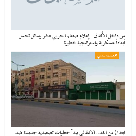
من داخل الأنفاق.. إعلام صنعاء الحربي ينشر رسائل تحمل
أبعاداً عسكرية واستراتيجية خطيرة
المساء اليمني
​ابتداءً من الغد.. الانتقالي يبدأ خطوات تصعيدية جديدة ضد