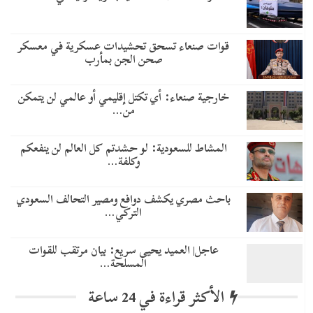
قوات صنعاء تسحق تحشيدات عسكرية في معسكر
صحن الجن بمأرب
خارجية صنعاء: أي تكتل إقليمي أو عالمي لن يتمكن
من…
المشاط للسعودية: لو حشدتم كل العالم لن ينفعكم
وكلفة…
باحث مصري يكشف دوافع ومصير التحالف السعودي
التركي…
عاجل| العميد يحيى سريع: بيان مرتقب للقوات
المسلحة…
الأكثر قراءة في 24 ساعة