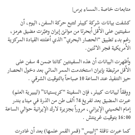
متابعات خاصة ـ المساء برس|
كشفت بيانات شركة كيبلر لتتبع حركة السفن، اليوم، أن
سفينتين على الأقل أبحرتا من موانئ إيران وعبّرت مضيق هرمز،
رغم بدء تطبيق “الحصار البحري” الذي أعلنته القيادة المركزية
الأمريكية فجر الاثنين.
وأظهرت البيانات أن هذه السفينتين كانتا ضمن 4 سفن على
الأقل مرتبطة بإيران استخدمت الممر المائي بعد دخول الحصار
حيز التنفيذ عند الساعة 10 صباحاً بالتوقيت الشرقي .
ووفقاً لبيانات كيبلر، فإن السفينة “كريستيانا” (ليبيرية العلم)
عبرت المضيق بعد تفريغ 74 ألف طن من الذرة في ميناء بندر
إمام الخميني الإيراني، مروراً بجزيرة لارك الإيرانية حوالي الساعة
16:00 بتوقيت غرينتش .
كما عبرت ناقلة “إلبيس” (قمر القمر علمها) بعد أن غادرت