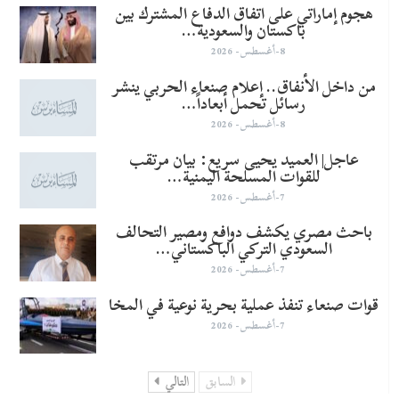
هجوم إماراتي على اتفاق الدفاع المشترك بين
باكستان والسعودية…
8-أغسطس- 2026
من داخل الأنفاق.. إعلام صنعاء الحربي ينشر
رسائل تحمل أبعاداً…
8-أغسطس- 2026
عاجل| العميد يحيى سريع: بيان مرتقب
للقوات المسلحة اليمنية…
7-أغسطس- 2026
باحث مصري يكشف دوافع ومصير التحالف
السعودي التركي الباكستاني…
7-أغسطس- 2026
قوات صنعاء تنفذ عملية بحرية نوعية في المخا
7-أغسطس- 2026
السابق
التالي