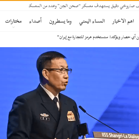
قصف صاروخي دقيق يستهدف معسكر “صحن الجن” وعدد من المعسكرات بمأرب
اهم الاخبار
المساء اليمني
وما يسطرون
أصداء
مختارات
ن أي حصار ويؤكد: سنستخدم هرمز للتجارة مع إيران"