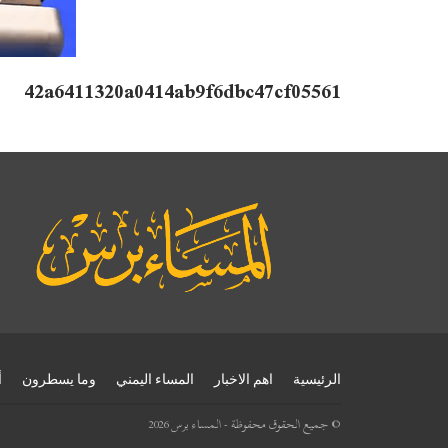
42a6411320a0414ab9f6dbc47cf05561
الرئيسية
اهم الاخبار
المساء اليمني
وما يسطرون
أ
© جميع الحقوق محفوظة - المساء برس 2026