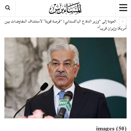
العودة إلى "وزير الدفاع الباكستاني: “فرصة قوية” لاستئناف المفاوضات بين
أمريكا وإيران قريباً"
images (50)