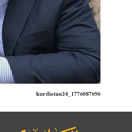
1776087696_kurdistan24